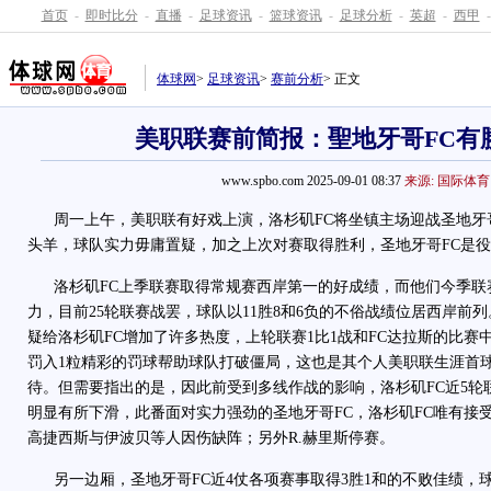
首页
-
即时比分
-
直播
-
足球资讯
-
篮球资讯
-
足球分析
-
英超
-
西甲
-
体球网
>
足球资讯
>
赛前分析
> 正文
美职联赛前简报：聖地牙哥FC有
www.spbo.com 2025-09-01 08:37
来源: 国际体育
周一上午，美职联有好戏上演，洛杉矶FC将坐镇主场迎战圣地牙哥
头羊，球队实力毋庸置疑，加之上次对赛取得胜利，圣地牙哥FC是
洛杉矶FC上季联赛取得常规赛西岸第一的好成绩，而他们今季联
力，目前25轮联赛战罢，球队以11胜8和6负的不俗战绩位居西岸前
疑给洛杉矶FC增加了许多热度，上轮联赛1比1战和FC达拉斯的比赛
罚入1粒精彩的罚球帮助球队打破僵局，这也是其个人美职联生涯首
待。但需要指出的是，因此前受到多线作战的影响，洛杉矶FC近5轮
明显有所下滑，此番面对实力强劲的圣地牙哥FC，洛杉矶FC唯有接
高捷西斯与伊波贝等人因伤缺阵；另外R.赫里斯停赛。
另一边厢，圣地牙哥FC近4仗各项赛事取得3胜1和的不败佳绩，