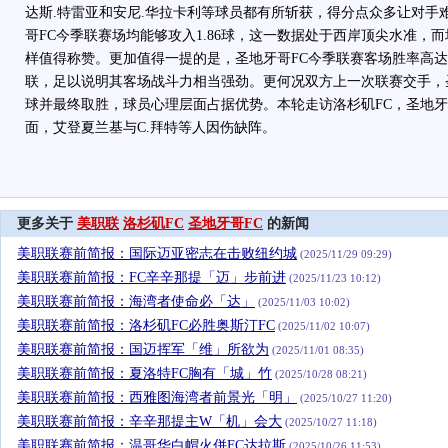
达斯.特雷亚和安尼.华拉卡利等球员都有所斩获，得分点众多让对手
哥FC今季联赛场均能够攻入1.86球，这一数据处于西岸顶尖水准，而
样值得称赞。更加值得一提的是，圣地牙哥FC今季联赛客场胜率高达6
联，足以说明其客场战斗力相当强劲。更何况双方上一次联赛交手，圣
球并最终取胜，球员心理层面占据优势。本轮走访洛杉矶FC，圣地牙
面，艾登夏兰基与C.拜特等人因伤缺阵。
更多关于
美职联
洛杉矶FC
圣地牙哥FC
的新闻
美职联赛前简报：国际迈亚密志在击败纽约城
(2025/11/29 09:29)
美职联赛前简报：FC辛辛那提「迈」步前进
(2025/11/23 10:12)
美职联赛前简报：海湾者使命必「达」
(2025/11/03 10:02)
美职联赛前简报：洛杉矶FC必胜奥斯汀FC
(2025/11/02 10:07)
美职联赛前简报：国迈挥军「维」所欲为
(2025/11/01 08:35)
美职联赛前简报：夏洛特FC胸有「城」竹
(2025/10/28 08:21)
美职联赛前简报：西雅图海湾者前景光「明」
(2025/10/27 11:20)
美职联赛前简报：辛辛那提主W「机」会大
(2025/10/27 11:18)
美职联赛前简报：温哥华白帽火併FC达拉斯
(2025/10/26 11:53)