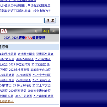
赛前简报：莱切主场硬撼科木
队外援锁定中超强援，马德鲁加或重返巴
克福锁定诺丁汉森林前锋：转会市场的潜
昨日
今日
明日
2025-2026赛季
NBA
最新资讯
题报道
26美加墨世界盃
歐洲區外圍賽
亞洲區外圍賽
6-2027歐冠盃
2026-27歐霸盃
26-27歐協盃
5世冠盃
2025-26亞冠精英
25-26亞冠乙级
7亞洲盃
2025非洲國家盃
2026南美自由盃
5-26英足總盃
25-26德國盃
25-26意大利盃
5-26西班牙盃
25-26法國盃
25-26葡萄牙盃
5-26荷蘭盃
25-26比利時盃
25-26土耳其盃
6巴西盃
2026阿根廷盃
2026南美洲球會盃
6中國足協盃
2025日天皇盃
2025南韓足總盃
盃赛资料>>