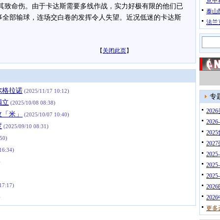
意甲
也是其致命伤。由于卡达斯需要多线作战，实力好极有限的他们已
泰山
事全部输球，连场交白卷的发挥令人失望。近况低迷的卡达斯
法兰
【
关闭此页
】
尔格拉诺
(2025/11/17 10:12)
专
獨立
(2025/10/08 08:38)
20
收「米」
(2025/10/07 10:40)
202
度
(2025/09/10 08:31)
202
50)
202
16:34)
202
)
202
202
17:17)
202
)
202
更多