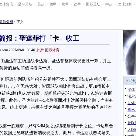
篮球资讯
-
足球分析
-
英超
-
西甲
-
意甲
-
德甲
-
国际足坛
-
中超
-
篮球分析
-
赛前分析
> 正文
简报：聖達菲打「卡」收工
.com 2025-09-01 08:46
来源: 国际体育
圣达菲主场迎战卡达斯。圣达菲整体表现更胜一筹，并且
优势的圣达菲值得看高一线。
距离前列队伍的积分差距并不大，因而球队仍有机会更上
2
利打击，但无伤大雅，皆因球队相比作客出战，更加擅长主
罗体
斩获2胜1和未尝败绩，期间总得失球比为3比1，A.洛迪古斯
法尔
发挥。此外，圣达菲过去5次联赛面对卡达斯保持全胜，当中有
世体
上风。综上所述，占据主场之利兼且手握对赛优势的圣达菲本
喜讯
公牛
曼联
罢一胜难求，只有3和4负之劣绩稳居副班长之位。卡达斯合
太阳双
球的数据足见球队进攻端表现乏力。此外，卡达斯联赛均场失