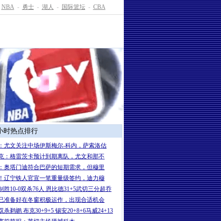
NBA
-
勇士
-
湖人
-
国际篮坛
-
CBA
4小时热点排行
：尤文关注中场伊斯梅尔-科内，萨索洛估
克：格雷茨卡预计到期离队，尤文和那不
：奥塔门迪符合巴萨的短期需求，但穆里
！辽宁铁人官宣一笔重量级签约，迪力穆
制胜10-0双杀76人 恩比德31+5武切三分超乔
已准备好在冬窗积极运作，出现合适机会
杀鹈鹕 布克30+9+5 锡安20+8+6马威24+13