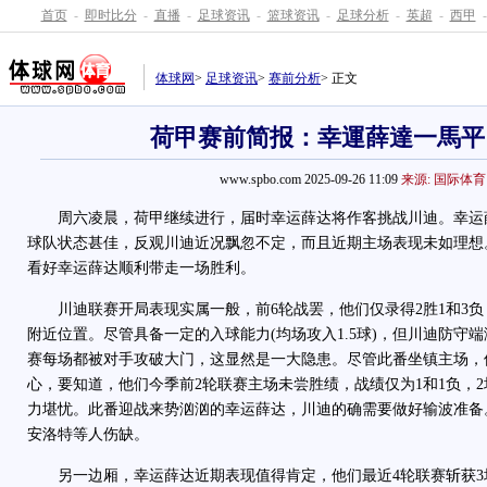
首页
-
即时比分
-
直播
-
足球资讯
-
篮球资讯
-
足球分析
-
英超
-
西甲
-
体球网
>
足球资讯
>
赛前分析
> 正文
荷甲赛前简报：幸運薛達一馬平
www.spbo.com 2025-09-26 11:09
来源: 国际体育
周六凌晨，荷甲继续进行，届时幸运薛达将作客挑战川迪。幸运薛
球队状态甚佳，反观川迪近况飘忽不定，而且近期主场表现未如理想
看好幸运薛达顺利带走一场胜利。
川迪联赛开局表现实属一般，前6轮战罢，他们仅录得2胜1和3负
附近位置。尽管具备一定的入球能力(均场攻入1.5球)，但川迪防守
赛每场都被对手攻破大门，这显然是一大隐患。尽管此番坐镇主场，
心，要知道，他们今季前2轮联赛主场未尝胜绩，战绩仅为1和1负，
力堪忧。此番迎战来势汹汹的幸运薛达，川迪的确需要做好输波准备
安洛特等人伤缺。
另一边厢，幸运薛达近期表现值得肯定，他们最近4轮联赛斩获3