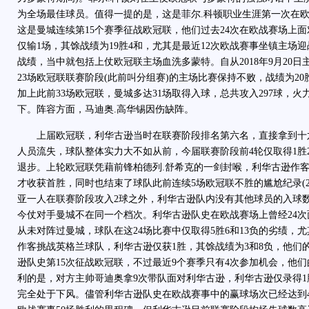
为全场最佳球员。值得一提的是，这是菲尔.科顿职业生涯第一次在
这是曼城连续第15个赛季征战欧冠联，他们过去24次在欧战赛场上
仅输1场，其馀战绩为19胜4和，尤其是最近12次欧战赛事坐镇主场
战绩，当中就包括上仗欧冠联主场血洗多蒙特。自从2018年9月20
23场欧冠联联赛阶段(此前叫分组赛)的主场比赛保持不败，战绩为2
加上此前33场欧冠联，曼城多达31场取得入球，总共攻入297球，
下。阵容方面，马迪奥.高华锡因伤缺阵。
上届欧冠联，利华古逊当时在联赛阶段排名第六名，直接拿到十
人员流失，球队整体实力大不如从前，今届联赛阶段前4轮仅取得1胜
退步。上轮欧冠联凭藉前锋柏德列.舒希克的一剑封喉，利华古逊作
才收获首胜，同时也结束了球队此前连续5场欧冠联不胜的尴尬纪录(2
亚一人在联赛阶段攻入2球之外，利华古逊队内没有其他球员的入球
今仗对手曼城不在同一个档次。利华古逊队史在欧战赛场上曾经24
从未对阵过曼城，球队在这24场比赛中仅取得5胜6和13负的劣绩，尤
作客挑战英格兰球队，利华古逊仅获1胜，其馀战绩为3和8负，他们
逊队史第15次征战欧冠联，不过最近9个赛季只有4次参加机会，他
利的是，对方主帅哥迪奥拿9次带队面对利华古逊，利华古逊仅录得1
完全处于下风。儘管利华古逊队史在欧战赛事中的赢球场次已经达到