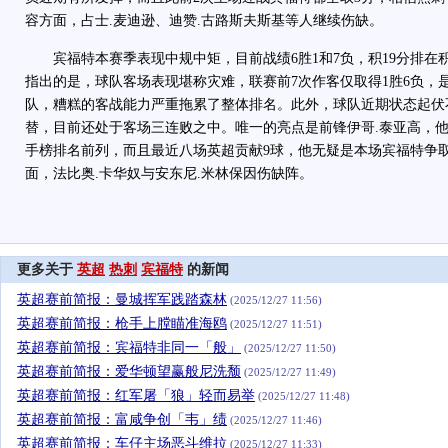
容方面，占士.麦迪逊、迪赞.古路斯夫斯基等人继续伤缺。
宾福特本赛季表现中规中矩，目前战绩6胜1和7负，积19分排在
指出的是，球队客场表现堪称灾难，联赛前7次作客仅取得1胜6负，
队，糟糕的客战能力严重拖累了整体排名。此外，球队近期状态起伏
替，目前还处于客场三连败之中。唯一的亮点是前锋伊哥.泰亚高，他
手榜排名前列，而且最近八场英超贡献9球，他无疑是本场宾福特争
面，法比奥.卡华奴与安东尼.米林保因伤缺阵。
更多关于
英超
热刺
宾福特
的新闻
英超赛前简报：曼城挥军践踏森林
(2025/12/27 11:56)
英超赛前简报：枪手上膛瞄准海鸥
(2025/12/27 11:51)
英超赛前简报：宾福特非同一「般」
(2025/12/27 11:50)
英超赛前简报：爱华顿望赢般尼洗颓
(2025/12/27 11:49)
英超赛前简报：红军屠「狼」轻而易举
(2025/12/27 11:48)
英超赛前简报：富咸争创「韦」绩
(2025/12/27 11:46)
英超赛前简报：车仔主场恶斗维拉
(2025/12/27 11:33)