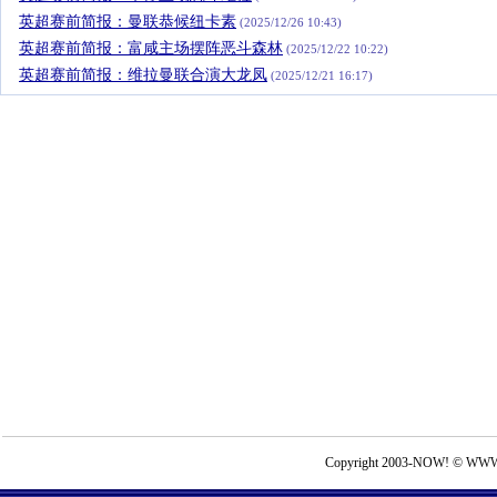
英超赛前简报：曼联恭候纽卡素
(2025/12/26 10:43)
英超赛前简报：富咸主场摆阵恶斗森林
(2025/12/22 10:22)
英超赛前简报：维拉曼联合演大龙凤
(2025/12/21 16:17)
Copyright 2003-NOW! © WWW