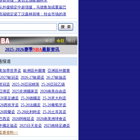
赛前简报：莱切主场硬撼科木
队外援锁定中超强援，马德鲁加或重返巴
克福锁定诺丁汉森林前锋：转会市场的潜
昨日
今日
明日
2025-2026赛季
NBA
最新资讯
题报道
26美加墨世界盃
歐洲區外圍賽
亞洲區外圍賽
6-2027歐冠盃
2026-27歐霸盃
26-27歐協盃
5世冠盃
2025-26亞冠精英
25-26亞冠乙级
7亞洲盃
2025非洲國家盃
2026南美自由盃
5-26英足總盃
25-26德國盃
25-26意大利盃
5-26西班牙盃
25-26法國盃
25-26葡萄牙盃
5-26荷蘭盃
25-26比利時盃
25-26土耳其盃
6巴西盃
2026阿根廷盃
2026南美洲球會盃
6中國足協盃
2025日天皇盃
2025南韓足總盃
盃赛资料>>