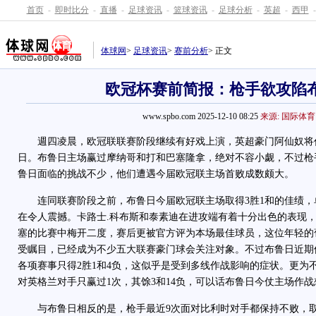
首页
-
即时比分
-
直播
-
足球资讯
-
篮球资讯
-
足球分析
-
英超
-
西甲
-
体球网
>
足球资讯
>
赛前分析
> 正文
欧冠杯赛前简报：枪手欲攻陷
www.spbo.com 2025-12-10 08:25
来源: 国际体育
週四凌晨，欧冠联联赛阶段继续有好戏上演，英超豪门阿仙奴将
日。布鲁日主场赢过摩纳哥和打和巴塞隆拿，绝对不容小觑，不过枪
鲁日面临的挑战不少，他们遭遇今届欧冠联主场首败成数颇大。
连同联赛阶段之前，布鲁日今届欧冠联主场取得3胜1和的佳绩，
在令人震撼。卡路士.科布斯和泰素迪在进攻端有着十分出色的表现，
塞的比赛中梅开二度，赛后更被官方评为本场最佳球员，这位年轻的
受瞩目，已经成为不少五大联赛豪门球会关注对象。不过布鲁日近期
各项赛事只得2胜1和4负，这似乎是受到多线作战影响的症状。更为
对英格兰对手只赢过1次，其馀3和14负，可以话布鲁日今仗主场作
与布鲁日相反的是，枪手最近9次面对比利时对手都保持不败，取