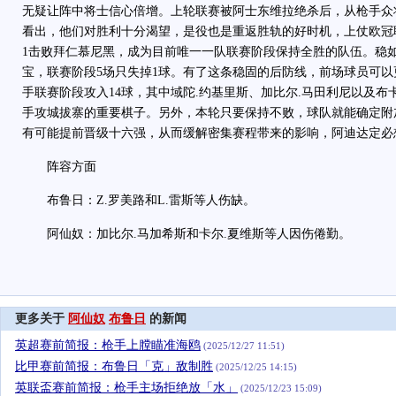
无疑让阵中将士信心倍增。上轮联赛被阿士东维拉绝杀后，从枪手众
看出，他们对胜利十分渴望，是役也是重返胜轨的好时机，上仗欧冠
1击败拜仁慕尼黑，成为目前唯一一队联赛阶段保持全胜的队伍。稳
宝，联赛阶段5场只失掉1球。有了这条稳固的后防线，前场球员可
手联赛阶段攻入14球，其中域陀.约基里斯、加比尔.马田利尼以及布
手攻城拔寨的重要棋子。另外，本轮只要保持不败，球队就能确定附
有可能提前晋级十六强，从而缓解密集赛程带来的影响，阿迪达定必
阵容方面
布鲁日：Z.罗美路和L.雷斯等人伤缺。
阿仙奴：加比尔.马加希斯和卡尔.夏维斯等人因伤倦勤。
更多关于
阿仙奴
布鲁日
的新闻
英超赛前简报：枪手上膛瞄准海鸥
(2025/12/27 11:51)
比甲赛前简报：布鲁日「克」敌制胜
(2025/12/25 14:15)
英联盃赛前简报：枪手主场拒绝放「水」
(2025/12/23 15:09)