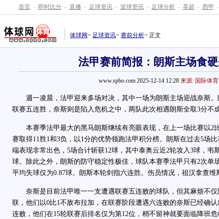
首页
-
即时比分
-
直播
-
足球资讯
-
篮球资讯
-
足球分析
-
英超
-
西甲
-
体球网
>
足球资讯
>
赛前分析
> 正文
法甲赛前简报：朗斯主场食硬
www.spbo.com 2025-12-14 12:28
来源: 国际体育
週一凌晨，法甲迎来多场对决，其中一场为朗斯主场迎战奈斯。
联赛五连胜，奈斯则是陷入危机之中，两队此次相遇朗斯全取3分不
本赛季法甲最大的黑马朗斯继续有亮眼表现，在上一场比赛以2比1
赛取得11胜1和3负，以1分的优势领跑法甲积分榜。朗斯在过去5场
端表现非常出色，5场合计斩获12球，其中泰奥云近2轮攻入3球，韦
球。除此之外，朗斯的防守稳定性极佳，球队本赛季法甲只有2次单
平均失球仅为0.87球。朗斯本轮剑指六连胜。伤员情况，祖汉拿查维
奈斯是目前法甲唯一一支遭遇联赛五连败的球队，但其麻烦不仅
联，他们以0比1不敌布拉加，在联赛阶段遭遇六连败的奈斯已经确
连败，他们在15轮联赛后排名仅为第12位，稍不留神就要面临降班