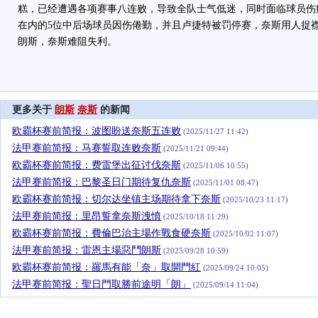
糕，已经遭遇各项赛事八连败，导致全队士气低迷，同时面临球员伤
在内的5位中后场球员因伤倦勤，并且卢捷特被罚停赛，奈斯用人捉
朗斯，奈斯难阻失利。
更多关于
朗斯
奈斯
的新闻
欧霸杯赛前简报：波图盼送奈斯五连败
(2025/11/27 11:42)
法甲赛前简报：马赛誓取连败奈斯
(2025/11/21 09:44)
欧霸杯赛前简报：费雷堡出征讨伐奈斯
(2025/11/06 10:55)
法甲赛前简报：巴黎圣日门期待复仇奈斯
(2025/11/01 08:47)
欧霸杯赛前简报：切尔达坐镇主场期待拿下奈斯
(2025/10/23 11:17)
法甲赛前简报：里昂誓拿奈斯洩憤
(2025/10/18 11:29)
欧霸杯赛前简报：費倫巴治主場作戰食硬奈斯
(2025/10/02 11:07)
法甲赛前简报：雷恩主場惡鬥朗斯
(2025/09/28 10:59)
欧霸杯赛前简报：羅馬有能「奈」取開門紅
(2025/09/24 10:05)
法甲赛前简报：聖日門取勝前途明「朗」
(2025/09/14 11:04)