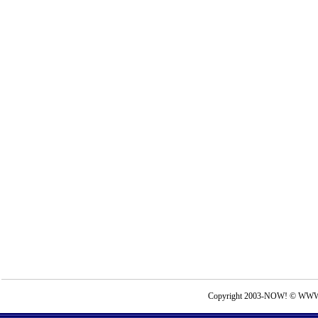
Copyright 2003-NOW! © WWW