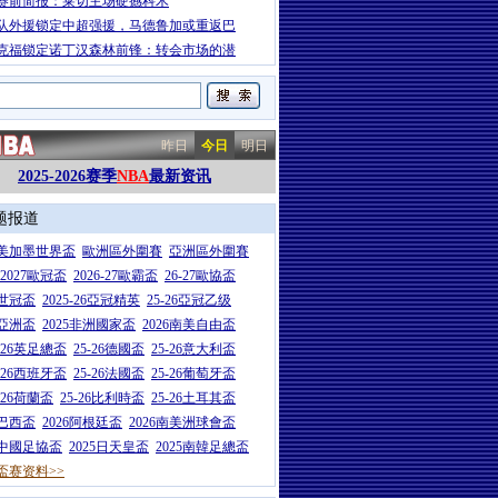
赛前简报：莱切主场硬撼科木
队外援锁定中超强援，马德鲁加或重返巴
克福锁定诺丁汉森林前锋：转会市场的潜
昨日
今日
明日
2025-2026赛季
NBA
最新资讯
题报道
26美加墨世界盃
歐洲區外圍賽
亞洲區外圍賽
6-2027歐冠盃
2026-27歐霸盃
26-27歐協盃
5世冠盃
2025-26亞冠精英
25-26亞冠乙级
7亞洲盃
2025非洲國家盃
2026南美自由盃
5-26英足總盃
25-26德國盃
25-26意大利盃
5-26西班牙盃
25-26法國盃
25-26葡萄牙盃
5-26荷蘭盃
25-26比利時盃
25-26土耳其盃
6巴西盃
2026阿根廷盃
2026南美洲球會盃
6中國足協盃
2025日天皇盃
2025南韓足總盃
盃赛资料>>