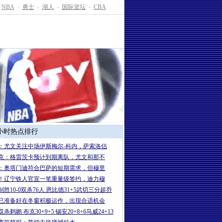
NBA
-
勇士
-
湖人
-
国际篮坛
-
CBA
4小时热点排行
：尤文关注中场伊斯梅尔-科内，萨索洛估
克：格雷茨卡预计到期离队，尤文和那不
：奥塔门迪符合巴萨的短期需求，但穆里
！辽宁铁人官宣一笔重量级签约，迪力穆
制胜10-0双杀76人 恩比德31+5武切三分超乔
已准备好在冬窗积极运作，出现合适机会
杀鹈鹕 布克30+9+5 锡安20+8+6马威24+13