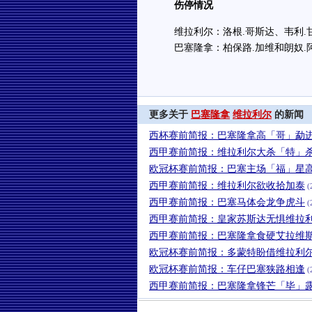
伤停情况
维拉利尔：洛根.哥斯达、韦利.甘
巴塞隆拿：柏保路.加维和朗奴.
更多关于
巴塞隆拿
维拉利尔
的新闻
西杯赛前简报：巴塞隆拿高「哥」勐
西甲赛前简报：维拉利尔大杀「特」
欧冠杯赛前简报：巴塞主场「福」星
西甲赛前简报：维拉利尔欲收拾加泰
(
西甲赛前简报：巴塞马体会龙争虎斗
(
西甲赛前简报：皇家苏斯达无惧维拉
西甲赛前简报：巴塞隆拿食硬艾拉维
欧冠杯赛前简报：多蒙特盼借维拉利
欧冠杯赛前简报：车仔巴塞狭路相逢
(
西甲赛前简报：巴塞隆拿锋芒「毕」