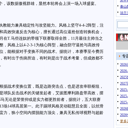
意甲
3个，该数据傲视群雄，显然本轮将会上演一场入球盛宴。
泰山
法兰
教能力兼具稳定性与攻坚能力。风格上坚守4-4-2阵型，注
和高效快速反击为核心，擅长通过高位逼抢创造转换机会，
月在T.马些连奴的带领下联赛取得全胜，11月最佳主帅当之
，风格上以4-2-3-1为核心阵型，融合防守逼抢与高效传
位，能根据对手变换不同的战术。据统计，本赛季至今费历
专
置，有时出于伤病所迫，有时则是出于战术考量，但成效都不
。
20
202
202
202
据战术变换位置，既是边路突击点，也是进攻串联枢纽，
202
，是球队反击战术的关键发起者，艾拔图摩利路盘带高效，摆
202
.耶马无论是荣誉抑或是实力都更胜前者，据统计，五大联赛
202
以13场14球高居第一。此子踢球风格灵动聪慧且全面，以丝滑
202
蛮力，狭小空间内摆脱能力顶尖，兼具无私传球视野与超龄
202
更多