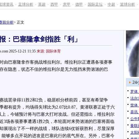
篮球资讯
-
足球分析
-
英超
-
西甲
-
意甲
-
德甲
-
国际足坛
-
中超
-
篮球分析
-
赛前分析
> 正文
报：巴塞隆拿剑指胜「利」
.com 2025-12-21 11:35
来源: 国际体育
由巴塞隆拿作客挑战维拉利尔。维拉利尔正遭遇各项赛事
存在隐患，状态不佳的维拉利尔是无力抵挡来势汹汹的巴
2
罗体
法尔
战罢录得11胜2和2负，稳居积分榜前四，甚至有希望争
世体
都有提升，均场得失球比为2.07比0.87。黄潜联赛正处于六
喜讯
以上，今铺预计将与巴塞大打对攻战。但还需指出，维拉利尔
公牛
近3场各项赛事遭遇1胜2负，本轮面对来势汹汹的巴塞将面临
曼联
却展现出了不一样的战绩，球队连续6仗斩获胜利，尽显深厚
太阳双
，能够多点开花的进攻是巴塞此行的底气所在。另外，巴塞今