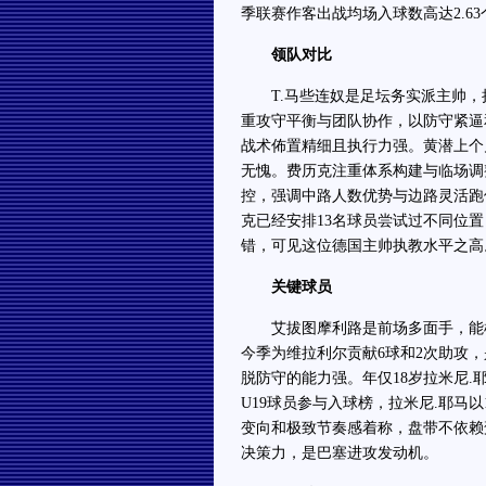
季联赛作客出战均场入球数高达2.6
领队对比
T.马些连奴是足坛务实派主帅，执
重攻守平衡与团队协作，以防守紧逼
战术佈置精细且执行力强。黄潜上个
无愧。费历克注重体系构建与临场调整
控，强调中路人数优势与边路灵活跑
克已经安排13名球员尝试过不同位
错，可见这位德国主帅执教水平之高
关键球员
艾拔图摩利路是前场多面手，能根
今季为维拉利尔贡献6球和2次助攻
脱防守的能力强。年仅18岁拉米尼
U19球员参与入球榜，拉米尼.耶马
变向和极致节奏感着称，盘带不依赖
决策力，是巴塞进攻发动机。