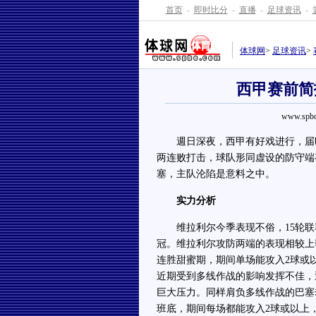
首页
-
即时比分
-
直播
-
足球资讯
-
体球网
>
足球资讯
>
西甲赛前简
www.spbo
週日深夜，西甲有好戏进行，届时
两连败打击，球队形同虚设的防守端
塞，主队沦陷是意料之中。
实力分析
维拉利尔今季表现不俗，15轮联赛
冠。维拉利尔攻防两端的表现相较上季
连胜甜蜜期，期间单场能攻入2球或
近期受到多线作战的影响发挥不佳，
巨大压力。同样肩负多线作战的巴塞
班底，期间每场都能攻入2球或以上