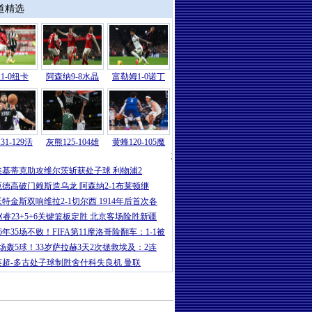
道精选
1-0纽卡
阿森纳9-8水晶
富勒姆1-0诺丁
31-129活
灰熊125-104雄
黄蜂120-105魔
意甲
|
卡卢卢破门伊尔迪兹建功 尤文2-
埃基蒂克助攻维尔茨斩获处子球 利物浦2
厄德高破门赖斯造乌龙 阿森纳2-1布莱顿继
沃特金斯双响维拉2-1切尔西 1914年后首次各
赵睿23+5+6关键篮板定胜 北京客场险胜新疆
16年35场不败！FIFA第11摩洛哥险翻车：1-1被
5场轰5球！33岁萨拉赫3天2次拯救埃及：2连
英超-多古处子球制胜舍什科失良机 曼联