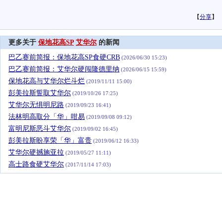
【
分享
】
更多关于
保地花高SP
艾华尔
的新闻
巴乙赛前简报：保地花高SP食硬CRB
(2026/06/30 15:23)
巴乙赛前简报：艾华尔硬闯隆德里纳
(2026/06/15 15:59)
保地花高与艾华尔烂斗烂
(2019/11/11 15:00)
彭美拉斯誓取艾华尔
(2019/10/26 17:25)
艾华尔无惧明尼路
(2019/09/23 16:41)
法林明高取分「华」咁易
(2019/09/08 09:12)
富明尼斯恶斗艾华尔
(2019/09/02 16:45)
彭美拉斯盼享荣「华」富贵
(2019/06/12 16:33)
艾华尔硬撼施亚拉
(2019/05/27 11:11)
高士路食硬艾华尔
(2017/11/14 17:03)