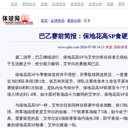
首页
-
即时比分
-
直播
-
足球资讯
-
篮球资讯
-
足球分析
-
英超
-
西甲
-
首页
>
足球资讯
>
赛前分析
> 正文
巴乙赛前简报：保地花高SP食
www.spbo.com 2026-07-06 14:11
来源: 国际体育
週二清早，巴乙继续进行，保地花高SP与艾华尔将在前者主场短
于五连败之中，抢分能力极弱，艾华尔此番败局已定。
保地花高SP今季整体发挥并不理想，开季取得两连胜后，一度遭遇
近3轮球队录得2胜1负，状态有所提升。球队主要依靠本土攻击手莫
赛斩获6球和1次助攻，是队内头号得分手。保地花高SP联赛至今7个
场入球达到1.4球。如今面对客场战斗力极弱的艾华尔，保地花高SP
与保地花高SP一样，艾华尔目前同样在联赛中排名倒数，前15轮输
球。而客场战绩更是艾华尔的短板，7个联赛客场输了5场，如今处
差。需要留意的是，艾华尔近6场联赛客场均场失2球，防守表现一
象的保地花高SP较量，艾华尔难逃一劫。