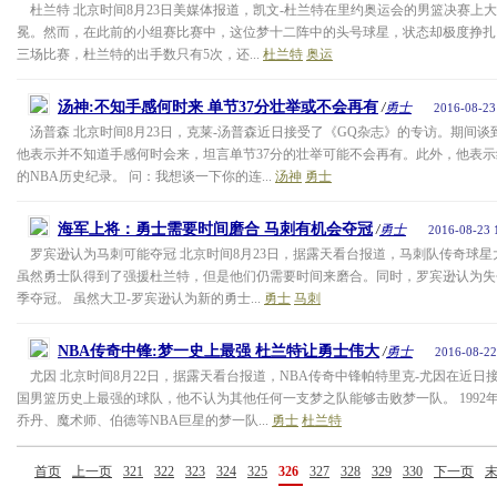
杜兰特 北京时间8月23日美媒体报道，凯文-杜兰特在里约奥运会的男篮决赛上大
冕。然而，在此前的小组赛比赛中，这位梦十二阵中的头号球星，状态却极度挣扎
三场比赛，杜兰特的出手数只有5次，还...
杜兰特
奥运
汤神:不知手感何时来 单节37分壮举或不会再有
/
勇士
2016-08-23
汤普森 北京时间8月23日，克莱-汤普森近日接受了《GQ杂志》的专访。期间
他表示并不知道手感何时会来，坦言单节37分的壮举可能不会再有。此外，他表示绝
的NBA历史纪录。 问：我想谈一下你的连...
汤神
勇士
海军上将：勇士需要时间磨合 马刺有机会夺冠
/
勇士
2016-08-23 
罗宾逊认为马刺可能夺冠 北京时间8月23日，据露天看台报道，马刺队传奇球星
虽然勇士队得到了强援杜兰特，但是他们仍需要时间来磨合。同时，罗宾逊认为失
季夺冠。 虽然大卫-罗宾逊认为新的勇士...
勇士
马刺
NBA传奇中锋:梦一史上最强 杜兰特让勇士伟大
/
勇士
2016-08-22
尤因 北京时间8月22日，据露天看台报道，NBA传奇中锋帕特里克-尤因在近日接
国男篮历史上最强的球队，他不认为其他任何一支梦之队能够击败梦一队。 1992
乔丹、魔术师、伯德等NBA巨星的梦一队...
勇士
杜兰特
首页
上一页
321
322
323
324
325
326
327
328
329
330
下一页