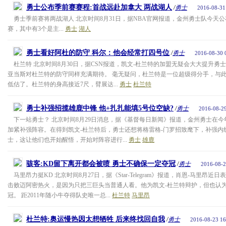
勇士公布季前赛赛程:首战远赴加拿大 两战湖人
/
勇士
2016-08-31
勇士季前赛将两战湖人 北京时间8月31日，据NBA官网报道，金州勇士队今天
赛，其中有3个是主...
勇士
湖人
勇士看好阿杜的防守 科尔：他会经常打四号位
/
勇士
2016-08-30 
杜兰特 北京时间8月30日，据CSN报道，凯文-杜兰特的加盟无疑会大大提升勇
亚当斯对杜兰特的防守同样充满期待。 毫无疑问，杜兰特是一位超级得分手，与
低估了。杜兰特的身高接近7尺，臂展达...
勇士
杜兰特
勇士补强招揽雄鹿中锋 他+扎扎能填5号位空缺?
/
勇士
2016-08-29
下一站勇士？ 北京时间8月29日消息，据《基督每日新闻》报道，金州勇士在
加紧补强阵容。在得到凯文-杜兰特后，勇士还想将格雷格-门罗招致麾下，补强内
士，这让他们也开始醒悟，开始对阵容进行...
勇士
雄鹿
骇客:KD留下离开都会被喷 勇士不确保一定夺冠
/
勇士
2016-08-2
马里昂力挺KD 北京时间8月27日，据《Star-Telegram》报道，肖恩-马里昂近
击败迈阿密热火，是因为只把三巨头当普通人看。他为凯文-杜兰特辩护，但也认
冠。 距2011年随小牛夺得队史唯一总...
杜兰特
马里昂
杜兰特:奥运慢热因太想牺牲 后来终找回自我
/
勇士
2016-08-23 16