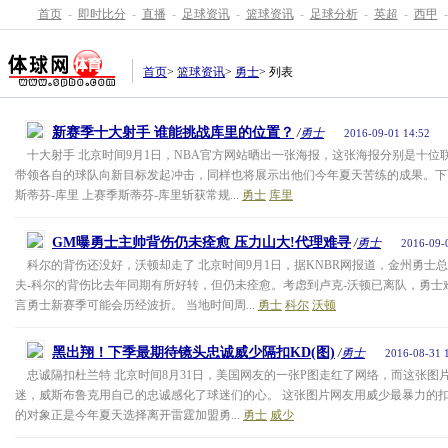
首页
-
即时比分
-
直播
-
足球资讯
-
篮球资讯
-
足球分析
-
英超
-
西甲
-
首页
>
篮球资讯
>
勇士
> 列表
新赛季十大射手 谁能挑战库里的位置？
/
勇士
2016-09-01 14:52
十大射手 北京时间9月1日，NBA官方网站晒出一张海报，这张海报分别是十位
带领各自的球队向新目标发起冲击，同样也将展示出他们今年夏天苦练的成果。下
斯蒂芬-库里 上赛季斯蒂芬-库里斩获常规...
勇士
库里
GM曝勇士主帅背伤仍未痊愈 压力山大!代理难寻
/
勇士
2016-09-
科尔的背伤还没好，沃顿却走了 北京时间9月1日，据KNBR网报道，金州勇士
夫-科尔的背伤比去年同期有所好转，但仍未痊愈。考虑到卢克-沃顿已离队，勇士
言勇士新赛季可能会历经波折。 当地时间周...
勇士
科尔
沃顿
黑出翔！下季最期待镜头忠诚威少隔扣KD(图)
/
勇士
2016-08-31 
忠诚隔扣杜兰特 北京时间8月31日，美国网友的一张P图走红了网络，而这张图
迷，威斯布鲁克用自己的忠诚感化了球迷们的心。 这张图片网友用威少最暴力的
的对象正是今年夏天选择离开雷霆加盟勇...
勇士
威少