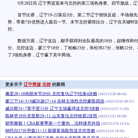
9月28日讯 辽宁男篮迎来与北控的第三场热身赛。四节激战，辽宁8
首节比赛，辽宁19-22落后3分。第二节辽宁很快反超，半场领先
势，带着7分优势进入最后一节。末节北控紧咬比分，辽宁在关键时
控。
数据方面，辽宁这边，
鄢手骐
得到全队最高的18分，
赵继伟
和付
分。北控这边，廖三宁18分，丁柏榆23分，朱松玮17分，张帆12分
了3场热身赛，辽宁赢下其中两场。
更多关于
辽宁男篮
北控
的新闻
佩里28+18布朗末节20分 北控复仇辽宁结束4连败
(2025/12/28 08:45)
廖三宁14+3+9威尔逊17+14 吉林主场胜北控豪取四连
(2025/12/25 09:37)
威尔斯31+7姜宇星15分 辽宁主场赢球送北控3连败
(2025/12/23 11:20)
陈林坚18分克里斯20+11 山东复仇北控收获2连胜
(2025/12/21 09:58)
韧带撕裂！CBA新赛季第一个重伤，沈梓捷意外扭
(2025/12/19 14:52)
纳托尔27分劳森21+13 新疆客场取胜送北控首败
(2025/12/19 10:50)