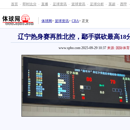
首页
-
即时比分
-
直播
-
足球资讯
-
篮球资讯
-
足球分析
-
英超
-
西甲
-
体球网
>
篮球资讯
>
CBA
> 正文
辽宁热身赛再胜北控，鄢手骐砍最高18分
www.spbo.com 2025-09-29 10:37
来源: 国际体育