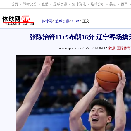
首页
-
即时比分
-
直播
-
足球资讯
-
篮球资讯
-
足球分析
-
英超
-
西甲
-
体球网
>
篮球资讯
>
CBA
> 正文
张陈治锋11+9布朗16分 辽宁客场
www.spbo.com 2025-12-14 09:12
来源: 国际体育