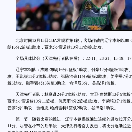
北京时间12月13日CBA常规赛第1轮，客场作战的辽宁本钢以80-
朗16分2篮板1助攻，贾米尔·雷诺兹10分11篮板0助攻。
全场具体比分（天津先行者队在后）：22-11、28-21、13-19、17-
辽宁本钢队：杰隆·布朗16分2篮板1助攻、付豪12分4篮板1助攻、
攻、王岚嵚11分2篮板3助攻、张陈治锋11分9篮板2助攻、姜宇星7分
板3助攻、鄢手骐4分5篮板3助攻、俞泽辰3分、吴昌泽1篮板。
天津先行者队：林庭谦24分3篮板7助攻、大卫·詹姆斯13分9篮板4
贾米尔·雷诺兹10分11篮板、何思雨4分2篮板1助攻、李荣培3分1篮
云梦2分1助攻、贾维恩·哈姆雷特1篮板2助攻、谷泽浴1助攻。
第一节，随着比赛的推进，辽宁本钢迅速通过连续的进攻拉开分
11分。尽管在小节的后半段，天津先行者奋力反击，将比分逐渐拉