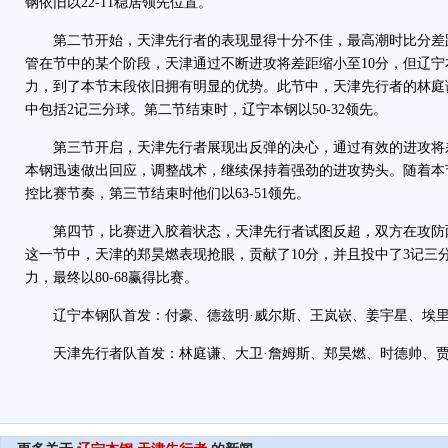
钢依旧以22-11稳居领先位置。
第二节开始，天津先行者的表现显得十分不佳，最高潮时比分差距
管在节中的某个阶段，天津通过不断进攻将差距缩小至10分，但辽
力，到了本节末段依旧拥有明显的优势。此节中，天津先行者的林庭
中包括2记三分球。第二节结束时，辽宁本钢以50-32领先。
第三节开启，天津先行者展现出反弹的决心，通过有效的进攻将差
本钢迅速做出回应，调整战术，继续保持着强劲的进攻势头。随着本
控比赛节奏，第三节结束时他们以63-51领先。
第四节，比赛进入胶着状态，天津先行者试图反超，双方在攻防
这一节中，天津的郑昊燃表现抢眼，贡献了10分，并且投中了3记三
力，最终以80-68赢得比赛。
辽宁本钢队首发：付豪、德兹明·威尔斯、王岚嵚、姜宇星、埃里
天津先行者队首发：林庭谦、大卫·詹姆斯、郑昊燃、时德帅、贾