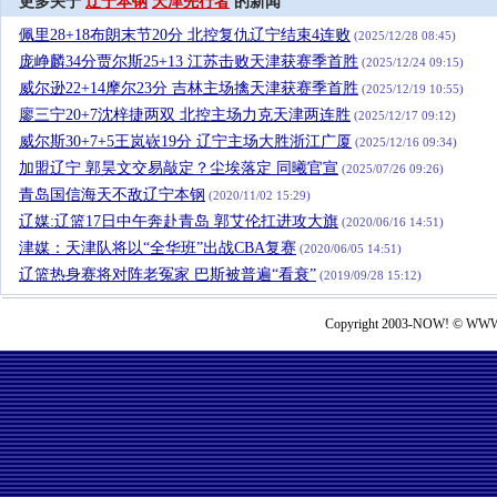
更多关于
辽宁本钢
天津先行者
的新闻
佩里28+18布朗末节20分 北控复仇辽宁结束4连败
(2025/12/28 08:45)
庞峥麟34分贾尔斯25+13 江苏击败天津获赛季首胜
(2025/12/24 09:15)
威尔逊22+14摩尔23分 吉林主场擒天津获赛季首胜
(2025/12/19 10:55)
廖三宁20+7沈梓捷两双 北控主场力克天津两连胜
(2025/12/17 09:12)
威尔斯30+7+5王岚嵚19分 辽宁主场大胜浙江广厦
(2025/12/16 09:34)
加盟辽宁 郭昊文交易敲定？尘埃落定 同曦官宣
(2025/07/26 09:26)
青岛国信海天不敌辽宁本钢
(2020/11/02 15:29)
辽媒:辽篮17日中午奔赴青岛 郭艾伦扛进攻大旗
(2020/06/16 14:51)
津媒：天津队将以“全华班”出战CBA复赛
(2020/06/05 14:51)
辽篮热身赛将对阵老冤家 巴斯被普遍“看衰”
(2019/09/28 15:12)
Copyright 2003-NOW! © WWW