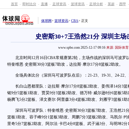
首页
-
即时比分
-
直播
-
足球资讯
-
篮球资讯
-
足球分析
-
英超
-
西甲
-
体球网
>
篮球资讯
>
CBA
> 正文
史密斯30+7王浩然21分 深圳主
www.spbo.com 2025-12-17 09:16
来源: 国际体育
北京时间12月16日CBA常规赛第2轮，主场作战的深圳马可波罗以9
特奎维恩·史密斯30分3篮板7助攻，达拉斯·摩尔17分8篮板2助攻。
全场具体比分（深圳马可波罗队在后）：21-23、19-31、24-22、1
长白山恩都里队：达拉斯·摩尔17分8篮板2助攻、姜伟泽14分3篮
铭9分5篮板1助攻、贾昊9分3篮板2助攻、德万特·威尔逊8分6篮板5
杨腾飞5分2篮板、泽文赛尔·阿普森3分4篮板2助攻、刘雁宇3篮板1助
深圳马可波罗队：特奎维恩·史密斯30分3篮板7助攻、王浩然21分4
篮板1助攻、容子峰9分1篮板3助攻、周鹏7分3篮板2助攻、马凯尔·约
里奇5分7篮板2助攻、阿尔法·卡巴4分8篮板、武子涵3分、马明坤2分