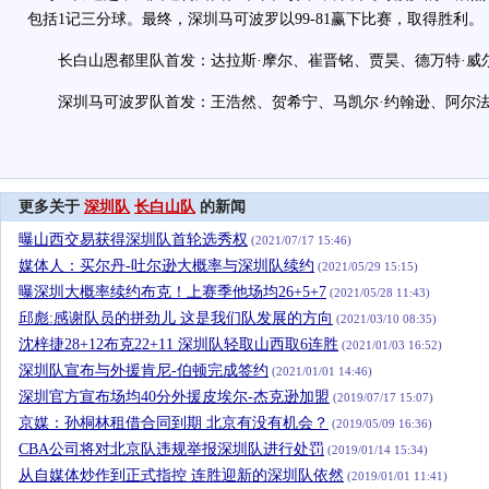
包括1记三分球。最终，深圳马可波罗以99-81赢下比赛，取得胜利。
长白山恩都里队首发：达拉斯·摩尔、崔晋铭、贾昊、德万特·威
深圳马可波罗队首发：王浩然、贺希宁、马凯尔·约翰逊、阿尔法
更多关于
深圳队
长白山队
的新闻
曝山西交易获得深圳队首轮选秀权
(2021/07/17 15:46)
媒体人：买尔丹-吐尔逊大概率与深圳队续约
(2021/05/29 15:15)
曝深圳大概率续约布克！上赛季他场均26+5+7
(2021/05/28 11:43)
邱彪:感谢队员的拼劲儿 这是我们队发展的方向
(2021/03/10 08:35)
沈梓捷28+12布克22+11 深圳队轻取山西取6连胜
(2021/01/03 16:52)
深圳队宣布与外援肯尼-伯顿完成签约
(2021/01/01 14:46)
深圳官方宣布场均40分外援皮埃尔-杰克逊加盟
(2019/07/17 15:07)
京媒：孙桐林租借合同到期 北京有没有机会？
(2019/05/09 16:36)
CBA公司将对北京队违规举报深圳队进行处罚
(2019/01/14 15:34)
从自媒体炒作到正式指控 连胜迎新的深圳队依然
(2019/01/01 11:41)