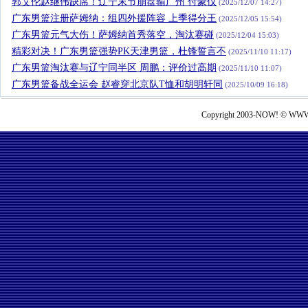
郭艾伦赵继伟缺席！辽宁末节崩盘输广州 付豪仅
(2025/12/07 14:27)
广东男篮注册萨姆纳：组四外援阵容 上季得分王
(2025/12/05 15:54)
广东男篮元气大伤！萨姆纳首秀落空，淘汰赛碰
(2025/12/04 15:03)
精彩对决！广东男篮强势PK天津男篮，杜锋誓言不
(2025/11/10 11:17)
广东男篮淘汰赛与辽宁同半区 周鹏：评价过高期
(2025/11/10 11:07)
广东男篮备战全运会 赵睿穿北京队T恤和胡明轩同
(2025/10/09 16:18)
Copyright 2003-NOW! © WWW