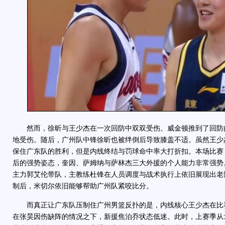
然而，徐昕与王少杰在一次回防中双双受伤。威金顿推到了回防
地受伤。随后，广州队中锋徐昕也被绊倒后导致膝盖不适。虽然王少
保住广东队的胜利，但是内线终结与罚球命中率大打折扣。本场比赛
后的强势姿态，奎因、萨姆纳与萨林杰三大外援的个人能力非常强势
主力郭艾伦带队，主教练杜锋在人员调度与战术执行上依旧展现出老
制后，米切尔依旧能够帮助广州队紧咬比分。
而真正让广东队压制住广州男篮反扑的是，内线核心王少杰在比
在张昊因伤缺阵的情况之下，新援焦泊乔状态低迷。此时，上赛季从