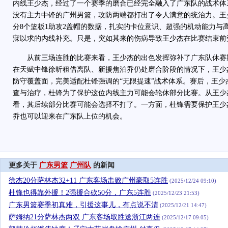
内线王少杰，经过了一个赛季的磨合已经完全融入了广东队的战术体
没有主力中锋的广州男篮，攻防两端都打出了令人满意的统治力。王少
分8个篮板1助攻2盖帽的数据，扎实的卡位意识、超强的机动能力与
寐以求的内线补充。只是，突如其来的伤病导致王少杰在比赛结束前
从前三场连胜的比赛来看，王少杰的出色发挥弥补了广东队休赛
在天赋中锋徐昕租借离队、新援焦泊乔仍处磨合阶段的情况下，王少
防守覆盖面，完美适配杜锋强调的“无限提速”战术体系。赛后，王少
查与治疗，杜锋为了保护这位内线主力可能会轮休部分比赛。从王少
看，其后续部分比赛可能会选择不打了。一方面，杜锋需要保护王少
乔也可以迎来在广东队上位的机会。
更多关于
广东男篮
广州队
的新闻
徐杰20分萨林杰32+11 广东客场击败广州豪取5连胜
(2025/12/24 09:10)
杜锋也得靠外援！2强援合砍50分，广东5连胜
(2025/12/23 21:53)
广东男篮赛季初真难，引援这事儿，有点说不清
(2025/12/21 14:47)
萨姆纳21分萨林杰两双 广东客场取胜送浙江两连
(2025/12/17 09:05)