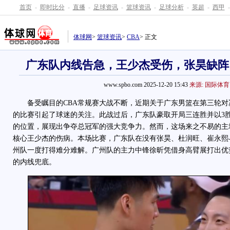
首页
-
即时比分
-
直播
-
足球资讯
-
篮球资讯
-
足球分析
-
英超
-
西甲
-
体球网
>
篮球资讯
>
CBA
> 正文
广东队内线告急，王少杰受伤，张昊缺阵
www.spbo.com 2025-12-20 15:43
来源: 国际体育
备受瞩目的CBA常规赛大战不断，近期关于广东男篮在第三轮对决中
的比赛引起了球迷的关注。此战过后，广东队豪取开局三连胜并以3
的位置，展现出争夺总冠军的强大竞争力。然而，这场来之不易的主
核心王少杰的伤病。本场比赛，广东队在没有张昊、杜润旺、崔永熙
州队一度打得难分难解。广州队的主力中锋徐昕凭借身高臂展打出优
的内线兜底。