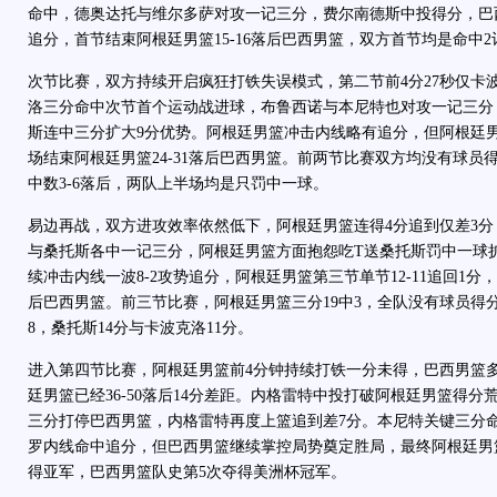
命中，德奥达托与维尔多萨对攻一记三分，
费尔南德斯
中投得分，巴
追分，首节结束阿根廷男篮15-16落后巴西男篮，双方首节均是命中2
次节比赛，双方持续开启疯狂打铁失误模式，第二节前4分27秒仅卡
洛三分命中次节首个运动战进球，布鲁西诺与本尼特也对攻一记三分
斯连中三分扩大9分优势。阿根廷男篮冲击内线略有追分，但阿根廷男篮
场结束阿根廷男篮24-31落后巴西男篮。前两节比赛双方均没有球员
中数3-6落后，两队上半场均是只罚中一球。
易边再战，双方进攻效率依然低下，阿根廷男篮连得4分追到仅差3
与桑托斯各中一记三分，阿根廷男篮方面抱怨吃T送桑托斯罚中一球扩
续冲击内线一波8-2攻势追分，阿根廷男篮第三节单节12-11追回1分，
后巴西男篮。前三节比赛，阿根廷男篮三分19中3，全队没有球员得分
8，桑托斯14分与卡波克洛11分。
进入第四节比赛，阿根廷男篮前4分钟持续打铁一分未得，巴西男篮多
廷男篮已经36-50落后14分差距。内格雷特中投打破阿根廷男篮得
三分打停巴西男篮，内格雷特再度上篮追到差7分。本尼特关键三分命
罗内线命中追分，但巴西男篮继续掌控局势奠定胜局，最终阿根廷男
得亚军，巴西男篮队史第5次夺得美洲杯冠军。