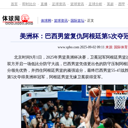
首页
-
即时比分
-
直播
-
足球资讯
-
篮球资讯
-
足球分析
-
英超
-
西甲
-
体球网
>
篮球资讯
>
国际篮坛
> 正文
美洲杯：巴西男篮复仇阿根廷第5次夺冠
www.spbo.com 2025-09-02 09:11
来源: 国际体育
北京时间9月1日，2025年男篮美洲杯决赛，卫冕冠军阿根廷男篮
双方开启一场低比分防守大战，巴西男篮凭借更出色的防守压制阿根
分领先优势，并挡住阿根廷男篮的顽强追分，最终巴西男篮55-47战
第5次夺得美洲杯冠军，阿根廷男篮无缘卫冕获得亚军。