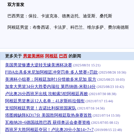
双方首发
巴西男篮：保拉、卡波克洛、德奥达托、迪亚斯、桑托斯
阿根廷男篮：布鲁西诺、卡法罗、科巴兰、维尔多萨、费尔南德斯
更多关于
男篮美洲杯
阿根廷
巴西
的新闻
美国男篮惨遭大逆转无缘美洲杯决赛
(2025/08/31 15:21)
FIBA出具多米尼加阿根廷冲突罚单:多人禁赛+罚款
(2025/08/26 10:56)
美洲杯小组赛：阿根廷加时1分惜败多米尼加 双方
(2025/08/25 10:03)
加拿大男篮34分大胜委内瑞拉 莱昂纳德-米勒14分
(2025/08/23 10:42)
卢比奥26分西班牙出线 坎帕索5犯阿根廷再败
(2021/07/30 08:38)
阿根廷男篮奥运12人名单：41岁斯科拉领衔
(2021/07/17 15:44)
支招阿根廷男篮！吉诺比利探班国家队
(2021/07/16 14:56)
塔图姆缺阵KD17分 美国胜阿根廷取热身赛首胜
(2021/07/14 15:50)
瓦格纳28+6德国战胜巴西 获得奥运会参赛资格
(2021/07/05 08:12)
西班牙大胜阿根廷夺冠！卢比奥20分小加14+7+7
(2019/09/15 22:48)