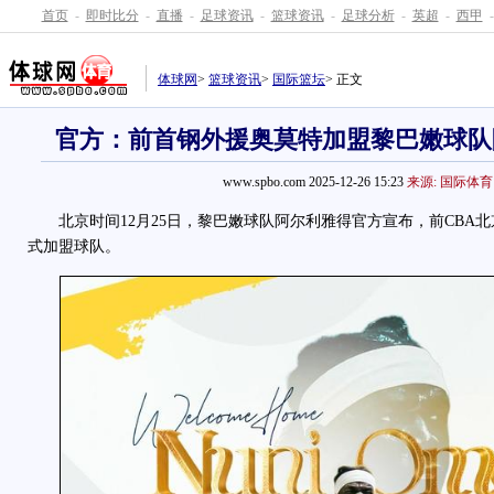
首页
-
即时比分
-
直播
-
足球资讯
-
篮球资讯
-
足球分析
-
英超
-
西甲
-
体球网
>
篮球资讯
>
国际篮坛
> 正文
官方：前首钢外援奥莫特加盟黎巴嫩球队
www.spbo.com 2025-12-26 15:23
来源: 国际体育
北京时间12月25日，黎巴嫩球队阿尔利雅得官方宣布，前CBA北
式加盟球队。