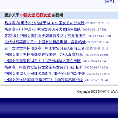
【
分享
】
更多关于
中国女篮
巴西女篮
的新闻
热身赛-陈明伶21分杨舒予14+6 中国女篮45分大胜
(2026/02/11 22:16)
热身赛-张子宇21+6 中国女篮56分大胜国际联队
(2026/02/11 17:56)
轰22+6！中国女篮31岁王牌满血复活：宫鲁鸣明年
(2025/12/18 17:50)
准绝杀后再轰20分！中国女篮新星崛起：宫鲁鸣栽
(2025/12/18 17:42)
26年女篮世界杯预选赛：中国女篮分在A组前三名
(2025/10/09 16:11)
中国女篮世界杯预选赛赛程出炉：7天5场 首战马
(2025/10/09 16:10)
中国女篮遭遇坏消息！U16亚洲杯陷入死亡半区
(2025/09/26 15:05)
热身赛：中国女篮逆转尤文图特女篮开门红 杨舒
(2025/09/18 09:23)
中国女篮12人亚洲杯名单诞生 张子宇+韩旭双中锋
(2025/08/01 08:51)
中国女篮逆转美国 夺得冠军！主帅智慧不可或缺
(2025/07/27 09:34)
Copyright 2003-NOW! © WWW