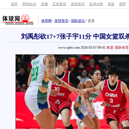
首页
-
即时比分
-
直播
-
足球资讯
-
篮球资讯
-
足球分析
-
英超
-
西甲
-
体球网
>
篮球资讯
>
国际篮坛
> 正文
刘禹彤砍17+7张子宇11分 中国女篮双
www.spbo.com 2026-03-07 09:41
来源: 国际体育