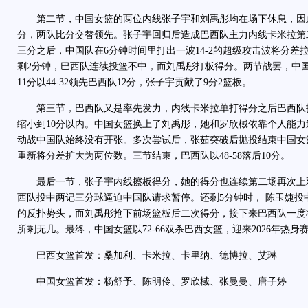
第二节，中国女篮的两位内线张子宇和刘禹彤均在场下休息，因
分，两队比分交替领先。张子宇回归后造成巴西队主力内线卡米拉第
三分之后，中国队在6分钟时间里打出一波14-2的超级攻击波将分差
剩2分钟，巴西队连续投篮不中，而刘禹彤打板得分。两节战罢，中国队
11分以44-32领先巴西队12分，张子宇贡献了9分2篮板。
第三节，巴西队又是率先发力，内线卡米拉单打得分之后巴西队打
缩小到10分以内。中国女篮换上了刘禹彤，她和罗欣棫依靠个人能
动战中国队始终没有开张。多次尝试后，张茹突破后抛投结束中国女
重新将分差扩大为两位数。三节结束，巴西队以48-58落后10分。
最后一节，张子宇内线擦板得分，她的得分也连续第二场再次上
西队投中两记三分球逼迫中国队请求暂停。还剩5分钟时， 陈玉婕投
的反扑势头，而刘禹彤抢下前场篮板后二次得分，接下来巴西队一度
所剩无几。最终，中国女篮以72-66双杀巴西女篮，迎来2026年热身
巴西女篮首发：桑加利、卡米拉、卡里纳、德博拉、艾琳
中国女篮首发：杨舒予、陈明伶、罗欣棫、张曼曼、唐子婷