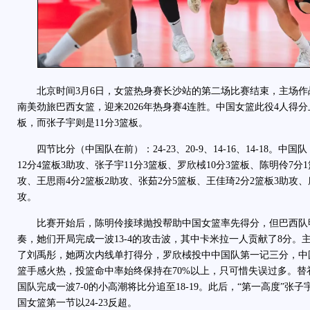
北京时间3月6日，女篮热身赛长沙站的第二场比赛结束，主场作战的
南美劲旅巴西女篮，迎来2026年热身赛4连胜。中国女篮此役4人得分
板，而张子宇则是11分3篮板。
四节比分（中国队在前）：24-23、20-9、14-16、14-18。中国
12分4篮板3助攻、张子宇11分3篮板、罗欣棫10分3篮板、陈明伶7分
攻、王思雨4分2篮板2助攻、张茹2分5篮板、王佳琦2分2篮板3助攻、
攻。
比赛开始后，陈明伶接球抛投帮助中国女篮率先得分，但巴西队
奏，她们开局完成一波13-4的攻击波，其中卡米拉一人贡献了8分。
了刘禹彤，她两次内线单打得分，罗欣棫投中中国队第一记三分，中
篮手感火热，投篮命中率始终保持在70%以上，只可惜失误过多。替
国队完成一波7-0的小高潮将比分追至18-19。此后，“第一高度”张
国女篮第一节以24-23反超。