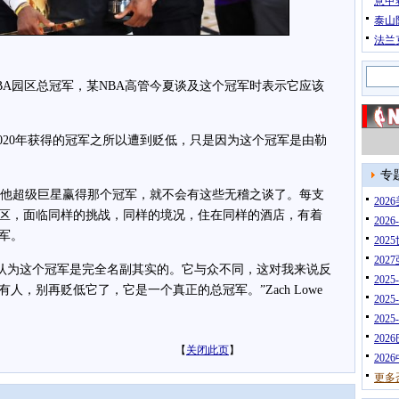
意甲
泰山
法兰
NBA园区总冠军，某NBA高管今夏谈及这个冠军时表示它应该
在2020年获得的冠军之所以遭到贬低，只是因为这个冠军是由勒
专
他超级巨星赢得那个冠军，就不会有这些无稽之谈了。每支
20
区，面临同样的挑战，同样的境况，住在同样的酒店，有着
202
军。
202
202
为这个冠军是完全名副其实的。它与众不同，这对我来说反
202
，别再贬低它了，它是一个真正的总冠军。”Zach Lowe
202
202
202
【
关闭此页
】
202
更多