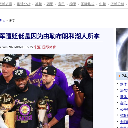
篮球资讯
-
足球分析
-
英超
-
西甲
-
意甲
-
德甲
-
国际足坛
-
中超
-
篮球分析
-
湖人
> 正文
年冠军遭贬低是因为由勒布朗和湖人所拿
.com 2025-09-03 15:35
来源: 国际体育
2
罗体
法尔
世体
喜讯
公牛
曼联
太阳双