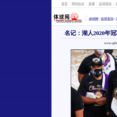
首页
-
即时比分
-
直播
-
足球资讯
-
体球网
>
篮球资讯
>
名记：湖人2020
www.spbo