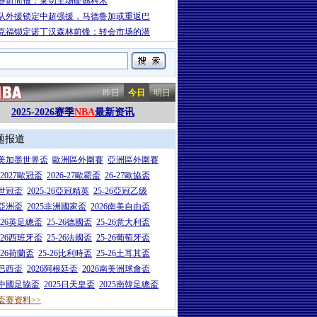
赛前简报：莱切主场硬撼科木
队外援锁定中超强援，马德鲁加或重返巴
克福锁定诺丁汉森林前锋：转会市场的潜
昨日
今日
明日
2025-2026赛季
NBA
最新资讯
题报道
26美加墨世界盃
歐洲區外圍賽
亞洲區外圍賽
6-2027歐冠盃
2026-27歐霸盃
26-27歐協盃
5世冠盃
2025-26亞冠精英
25-26亞冠乙级
7亞洲盃
2025非洲國家盃
2026南美自由盃
5-26英足總盃
25-26德國盃
25-26意大利盃
5-26西班牙盃
25-26法國盃
25-26葡萄牙盃
5-26荷蘭盃
25-26比利時盃
25-26土耳其盃
6巴西盃
2026阿根廷盃
2026南美洲球會盃
6中國足協盃
2025日天皇盃
2025南韓足總盃
盃赛资料>>