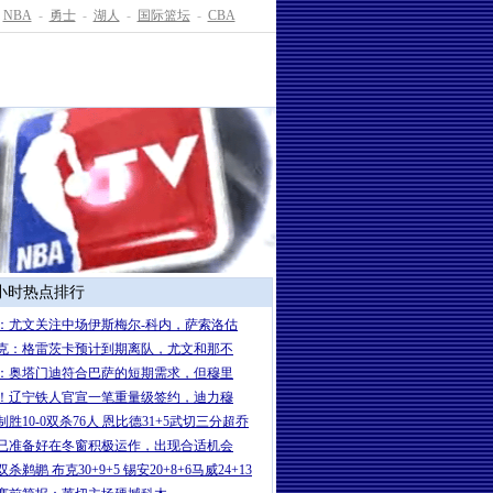
NBA
-
勇士
-
湖人
-
国际篮坛
-
CBA
4小时热点排行
：尤文关注中场伊斯梅尔-科内，萨索洛估
克：格雷茨卡预计到期离队，尤文和那不
：奥塔门迪符合巴萨的短期需求，但穆里
！辽宁铁人官宣一笔重量级签约，迪力穆
制胜10-0双杀76人 恩比德31+5武切三分超乔
已准备好在冬窗积极运作，出现合适机会
杀鹈鹕 布克30+9+5 锡安20+8+6马威24+13