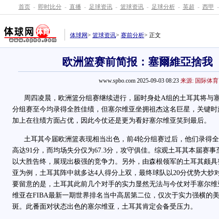
首页
-
即时比分
-
直播
-
足球资讯
-
篮球资讯
-
足球分析
-
英超
-
西甲
-
体球网
>
篮球资讯
>
赛前分析
> 正文
欧洲篮赛前简报：塞爾維亞捨我
www.spbo.com 2025-09-03 08:23
来源: 国际体育
周四凌晨，欧洲篮分组赛继续进行，届时身处A组的土耳其将与塞
分组赛至今均录得全胜佳绩，但塞尔维亚坐拥祖杰这名巨星，关键时
加上在往绩方面占优，因此今仗还是更为看好塞尔维亚笑到最后。
土耳其今届欧洲篮表现相当出色，前4轮分组赛过后，他们录得全
高达91分，而均场失分仅为67.3分，攻守俱佳。综观土耳其本届赛
以大胜告终，展现出极强的竞争力。另外，由森根领军的土耳其颇具
亚为例，土耳其阵中就多达4人得分上双，最终球队以20分优势大炒
要留意的是，土耳其此前几个对手的实力显然无法与今仗对手塞尔维
维亚在FIBA最新一期世界排名当中高居第二位，仅次于实力强横的
斑。此番面对状态出色的塞尔维亚，土耳其肯定会备受压力。