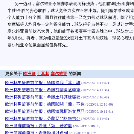
另一边厢，塞尔维亚今届赛事表现同样强势，他们前4轮分组赛均
半胜/全胜的姿态取胜，球队竞争力实在不容小觑。提到塞尔维亚就
个人能力十分全面，而且往往能依靠一己之力带动球队前进。除了祖
华摩域等人均具备一定的得分能力，球队得分点并不少，足以让对手
塞尔维亚目前状态大勇，他们处于各项赛事十四连胜当中，球队对上一
年8月份。再者，塞尔维亚最近2次面对土耳其均能获胜，球员心理
塞尔维亚今仗赢面显然值得秤先。
更多关于
欧洲篮
土耳其
塞尔维亚
的新闻
欧洲杯男篮赛前简报：德國捨我「其」誰
(2025/09/14 11:42)
欧洲杯男篮赛前简报：希臘芬蘭角逐季軍
(2025/09/14 11:36)
欧洲杯男篮赛前简报：希臘土耳其硬碰硬
(2025/09/12 16:49)
欧洲杯男篮赛前简报：德國闖關「蘭」不住
(2025/09/12 16:46)
欧洲杯男篮赛前简报：德國激戰斯洛文尼亞
(2025/09/10 11:41)
欧洲杯男篮赛前简报：芬蘭惡鬥格魯吉亞
(2025/09/10 11:40)
欧洲篮赛前简报：希臘「宛」若游龍
(2025/09/09 08:50)
欧洲篮赛前简报：希臘盼挫以色列
(2025/09/07 09:02)