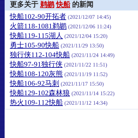
更多关于
鹈鹕
快船
的新闻
快船102-90开拓者
(2021/12/07 14:45)
火箭118-1081鹈鹕
(2021/12/06 11:24)
快船119-115湖人
(2021/12/04 15:20)
勇士105-90快船
(2021/11/29 13:50)
独行侠112-104快船
(2021/11/24 14:49)
快船97-91独行侠
(2021/11/22 11:51)
快船108-120灰熊
(2021/11/19 11:52)
快船106-92马刺
(2021/11/17 15:50)
快船129-102森林狼
(2021/11/14 15:22)
热火109-112快船
(2021/11/12 14:34)