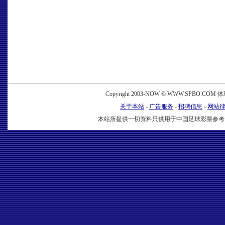
www.spbo.com
Copyright 2003-NOW © WWW.SPBO.COM 体球网 
关于本站
-
广告服务
-
招聘信息
-
网站
本站所提供一切资料只供用于中国足球彩票参考