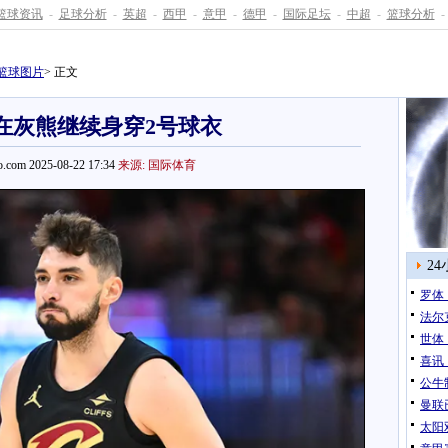
篮球资讯
-
足球分析
-
英超
-
西甲
-
意甲
-
德甲
-
国际足坛
-
中超
-
篮球分析
-
篮球图片
> 正文
在灰熊继续身穿2号球衣
.com 2025-08-22 17:34
来源: 国际体育
2
罗体
法尔
世体
喜讯
公牛
曼联
太阳双