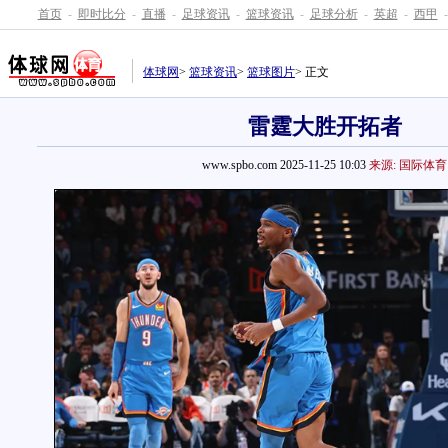
首页
-
即时比分
-
直播
-
足球资讯
-
篮球资讯
-
足球分析
-
英超
-
西甲
-
体球网
>
篮球资讯
>
篮球图片
> 正文
雷霆大胜开拓者
www.spbo.com 2025-11-25 10:03
来源: 国际体育