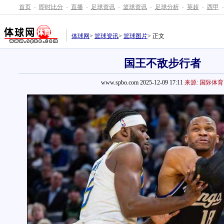
首页
-
即时比分
-
直播
-
足球资讯
-
篮球资讯
-
足球分析
-
英超
-
西甲
-
体球网
>
篮球资讯
>
篮球图片
> 正文
国王不敌步行者
www.spbo.com 2025-12-09 17:11
来源: 国际体育