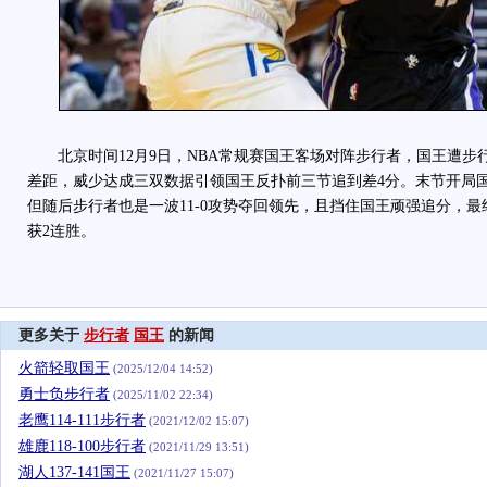
北京时间12月9日，NBA常规赛国王客场对阵步行者，国王遭步行
差距，威少达成三双数据引领国王反扑前三节追到差4分。末节开局国王
但随后步行者也是一波11-0攻势夺回领先，且挡住国王顽强追分，最终步
获2连胜。
更多关于
步行者
国王
的新闻
火箭轻取国王
(2025/12/04 14:52)
勇士负步行者
(2025/11/02 22:34)
老鹰114-111步行者
(2021/12/02 15:07)
雄鹿118-100步行者
(2021/11/29 13:51)
湖人137-141国王
(2021/11/27 15:07)