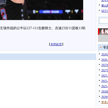
意甲
泰山
法兰
作战的公牛以127-111击败骑士。吉迪23分11篮板11助
【
关闭此页
】
专
20
202
202
202
202
202
202
202
202
更多