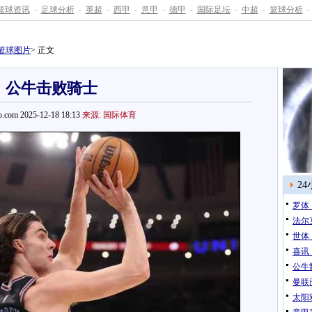
篮球资讯
-
足球分析
-
英超
-
西甲
-
意甲
-
德甲
-
国际足坛
-
中超
-
篮球分析
-
篮球图片
> 正文
公牛击败骑士
.com 2025-12-18 18:13
来源: 国际体育
2
罗体
法尔
世体
喜讯
公牛
曼联
太阳双