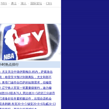
NBA
-
勇士
-
湖人
-
国际篮坛
-
CBA
4小时热点排行
：尤文关注中场伊斯梅尔-科内，萨索洛估
克：格雷茨卡预计到期离队，尤文和那不
：奥塔门迪符合巴萨的短期需求，但穆里
！辽宁铁人官宣一笔重量级签约，迪力穆
制胜10-0双杀76人 恩比德31+5武切三分超乔
已准备好在冬窗积极运作，出现合适机会
杀鹈鹕 布克30+9+5 锡安20+8+6马威24+13