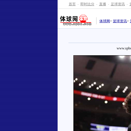
首页
-
即时比分
-
直播
-
足球资讯
-
体球网
>
篮球资讯
>
www.spbo