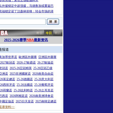
赛前简报：莱切主场硬撼科木
队外援锁定中超强援，马德鲁加或重返巴
克福锁定诺丁汉森林前锋：转会市场的潜
昨日
今日
明日
2025-2026赛季
NBA
最新资讯
题报道
26美加墨世界盃
歐洲區外圍賽
亞洲區外圍賽
6-2027歐冠盃
2026-27歐霸盃
26-27歐協盃
5世冠盃
2025-26亞冠精英
25-26亞冠乙级
7亞洲盃
2025非洲國家盃
2026南美自由盃
5-26英足總盃
25-26德國盃
25-26意大利盃
5-26西班牙盃
25-26法國盃
25-26葡萄牙盃
5-26荷蘭盃
25-26比利時盃
25-26土耳其盃
6巴西盃
2026阿根廷盃
2026南美洲球會盃
6中國足協盃
2025日天皇盃
2025南韓足總盃
盃赛资料>>