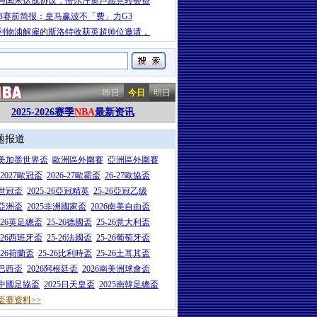
与国米达成协议，恰尔汗奥卢愿意转会费
CB赛前简报：皇马赢波不「费」力G3
利物浦解雇的斯洛特收获英超帅位邀请，
昨日
今日
明日
2025-2026赛季
NBA
最新资讯
题报道
26美加墨世界盃
歐洲區外圍賽
亞洲區外圍賽
6-2027歐冠盃
2026-27歐霸盃
26-27歐協盃
5世冠盃
2025-26亞冠精英
25-26亞冠乙级
7亞洲盃
2025非洲國家盃
2026南美自由盃
5-26英足總盃
25-26德國盃
25-26意大利盃
5-26西班牙盃
25-26法國盃
25-26葡萄牙盃
5-26荷蘭盃
25-26比利時盃
25-26土耳其盃
6巴西盃
2026阿根廷盃
2026南美洲球會盃
6中國足協盃
2025日天皇盃
2025南韓足總盃
盃赛资料>>