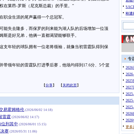
若能
权在莱昂-罗斯（尼克斯总裁）的手里。”
SA
刚遭
职业生涯的尾声赢得一个总冠军。
能失去隆多，而保罗的到来能为湖人队的后场增加一位顶
姆斯是好兄弟，他俩一直都渴望能够联手。
支年轻的球队拥有一位老将领袖，就像当初雷霆队得到保
专
领年轻的雷霆队打进季后赛，他场均得到17.6分、5个篮
20
202
202
【
分享
】 【
关闭此页
】
202
202
202
202
有交易霍姆格伦
(2026/06/02 14:18)
202
留雷霆
(2026/06/02 14:17)
202
特位列其中
(2026/06/01 15:15)
更多
总决赛
(2026/05/31 11:06)