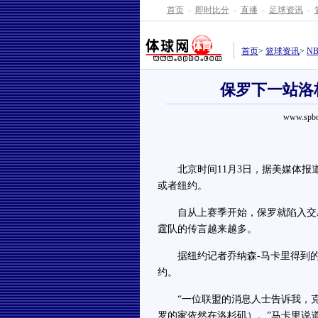
首页
-
即时比分
-
直播
-
足球资讯
-
首页
>
篮球资讯
>
N
保罗下一站洛
www.spbo
北京时间11月3日，据美媒体报道
或者纽约。
自从上赛季开始，保罗就陷入交易
霆队的传言越来越多。
据纽约记者乔纳森-马卡里得到的消
约。
“一位联盟的消息人士告诉我，克
罗的家依然在洛杉矶）。”马卡里说