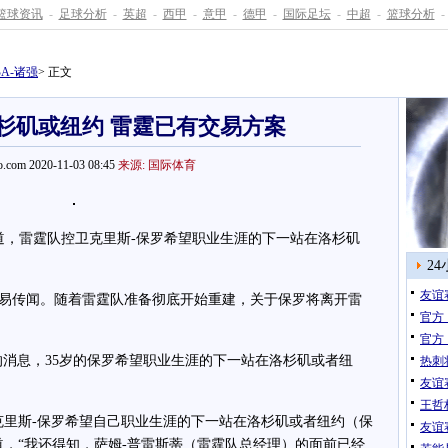
篮球资讯
-
足球分析
-
英超
-
西甲
-
意甲
-
德甲
-
国际足坛
-
中超
-
篮球分析
-
BA-诸强
> 正文
杉矶或纽约 雷霆已有交易方案
.com 2020-11-03 08:45
来源: 国际体育
，雷霆队控卫克里斯-保罗希望职业生涯的下一站在洛杉矶
2
友谊
传闻。随着雷霆队准备彻底开始重建，关于保罗将离开雷
官方
官方
息，35岁的保罗希望职业生涯的下一站在洛杉矶或者纽
热刺
友谊
王哲林
里斯-保罗希望自己职业生涯的下一站在洛杉矶或者纽约（保
友谊
道，“我还得知，萨姆-普雷斯蒂（雷霆队总经理）的面前已经