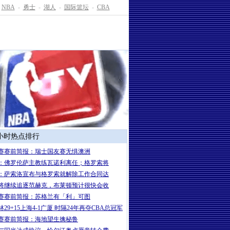
NBA
-
勇士
-
湖人
-
国际篮坛
-
CBA
4小时热点排行
赛赛前简报：瑞士国友赛无惧澳洲
：佛罗伦萨主教练瓦诺利离任；格罗索将
：萨索洛宣布与格罗索就解除工作合同达
将继续追逐范赫克，布莱顿预计很快会收
赛赛前简报：苏格兰有「利」可图
29+15上海4-1广厦 时隔24年再夺CBA总冠军
赛赛前简报：海地望生擒秘鲁