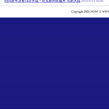
NBA杯半决赛14日开战！尼克斯对阵魔术 马刺大战
(2025/12/11 16:00)
Copyright 2003-NOW! © WWW