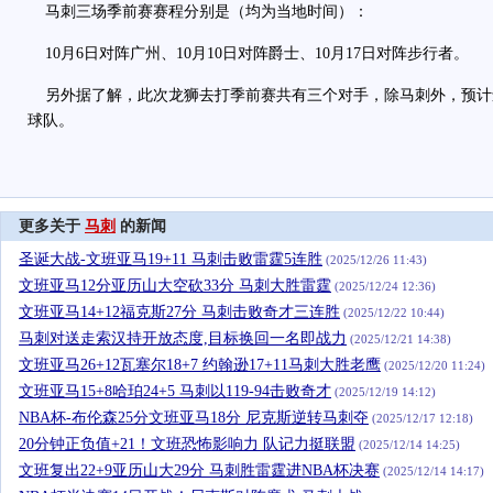
马刺三场季前赛赛程分别是（均为当地时间）：
10月6日对阵广州、10月10日对阵爵士、10月17日对阵步行者。
另外据了解，此次龙狮去打季前赛共有三个对手，除马刺外，预计
球队。
更多关于
马刺
的新闻
圣诞大战-文班亚马19+11 马刺击败雷霆5连胜
(2025/12/26 11:43)
文班亚马12分亚历山大空砍33分 马刺大胜雷霆
(2025/12/24 12:36)
文班亚马14+12福克斯27分 马刺击败奇才三连胜
(2025/12/22 10:44)
马刺对送走索汉持开放态度,目标换回一名即战力
(2025/12/21 14:38)
文班亚马26+12瓦塞尔18+7 约翰逊17+11马刺大胜老鹰
(2025/12/20 11:24)
文班亚马15+8哈珀24+5 马刺以119-94击败奇才
(2025/12/19 14:12)
NBA杯-布伦森25分文班亚马18分 尼克斯逆转马刺夺
(2025/12/17 12:18)
20分钟正负值+21！文班恐怖影响力 队记力挺联盟
(2025/12/14 14:25)
文班复出22+9亚历山大29分 马刺胜雷霆进NBA杯决赛
(2025/12/14 14:17)