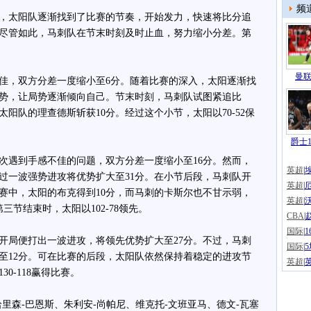
频
太阳队逐渐找到了比赛的节奏，开始发力，快速将比分追
。尽管如此，马刺队在节末时刻及时止血，努力缩小分差。第
曼联
，双方分差一度缩小至6分。随着比赛的深入，太阳逐渐找
优势，让局势逐渐倾向自己。节末时刻，马刺队试图紧追比
阳队的理查德斯斩获10分。经过这个小节，太阳以70-52保
爵士1
遇到手感不佳的问题，双方分差一度缩小至16分。然而，
英超
|
过一波强势进攻将优势扩大至31分。在小节后段，马刺队开
英超
|
赛中，太阳的布克得到10分，而马刺的卡斯尔也不甘示弱，
英超
|
三节结束时，太阳以102-78领先。
CBA
|
国际
|
局便打出一波进攻，将领先优势扩大至27分。不过，马刺
国际
|
至12分。可在比赛的后段，太阳队依然保持着稳定的进攻节
英超
|
0-118赢得比赛。
森-巴恩斯、朱利安-尚帕尼、维克托-文班亚马、德文-瓦塞