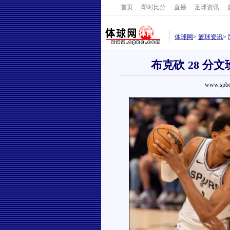
首页
-
即时比分
-
直播
-
足球资讯
-
体球网
>
篮球资讯
>
布克砍 28 分
www.spbo