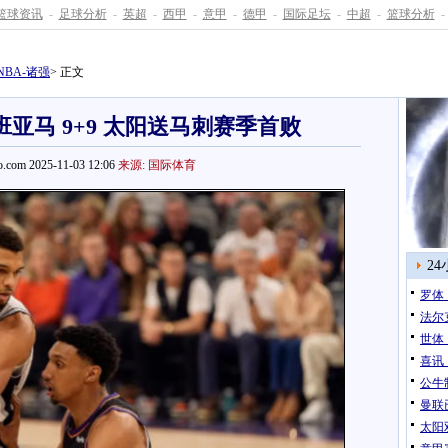
篮球资讯
-
足球分析
-
英超
-
西甲
-
意甲
-
德甲
-
国际足坛
-
中超
-
篮球分析
-
NBA-诸强
> 正文
文班亚马 9+9 太阳送马刺赛季首败
.com 2025-11-03 12:06
来源: 国际体育
2
罗体
法尔
世体
喜讯
公牛
曼联
太阳双