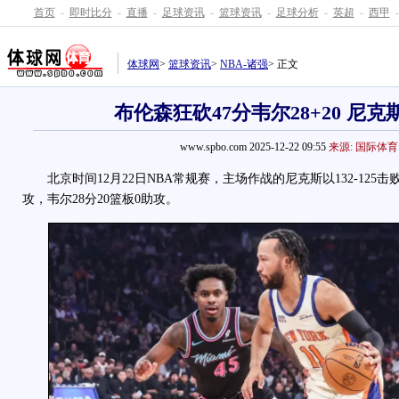
首页
-
即时比分
-
直播
-
足球资讯
-
篮球资讯
-
足球分析
-
英超
-
西甲
-
体球网
>
篮球资讯
>
NBA-诸强
> 正文
布伦森狂砍47分韦尔28+20 尼
www.spbo.com 2025-12-22 09:55
来源: 国际体育
北京时间12月22日NBA常规赛，主场作战的尼克斯以132-125击败
攻，韦尔28分20篮板0助攻。