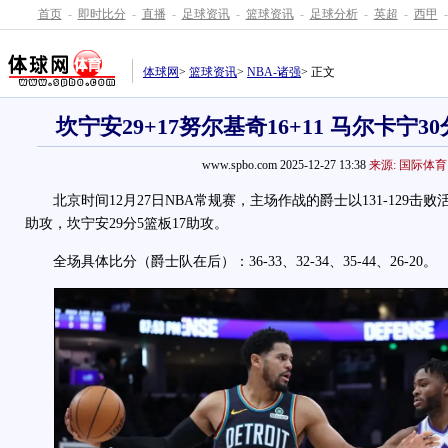
首页
-
即时比分
-
直播
-
足球资讯
-
篮球资讯
-
足球分析
-
英超
-
西甲
-
体球网
>
篮球资讯
>
NBA-诸强
> 正文
坎宁安29+17努尔基奇16+11 马尔卡宁
www.spbo.com 2025-12-27 13:38
来源: 国际体育
北京时间12月27日NBA常规赛，主场作战的爵士以131-129击败活
助攻，坎宁安29分5篮板17助攻。
全场具体比分（爵士队在后）：36-33、32-34、35-44、26-20。