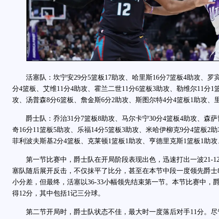
活塞队：坎宁安29分5篮板17助攻、哈里斯16分7篮板4助攻、罗宾逊
分4篮板、艾维11分4助攻、霍兰二世11分6篮板3助攻、勒维尔11分1
攻、汤普森8分6篮板、詹金斯6分2助攻、斯图尔特4分4篮板1助攻、
爵士队：乔治31分7篮板8助攻、马尔卡宁30分4篮板4助攻、森萨博
奇16分11篮板5助攻、乐福14分5篮板3助攻、米哈伊柳克9分4篮板2
菲利波夫斯基2分4篮板、克莱顿1篮板1助攻、亨德里克斯1篮板1助攻
第一节比赛中，爵士队在开局阶段表现出色，迅速打出一波21-1
塞队随后展开反击，不仅抹平了比分，甚至在本节中段一度领先爵士
小分差，但最终，活塞以36-33小幅领先结束第一节。本节比赛中，
得12分，其中包括1记三分球。
第二节开局时，爵士队状态不佳，最大时一度落后对手11分。尽