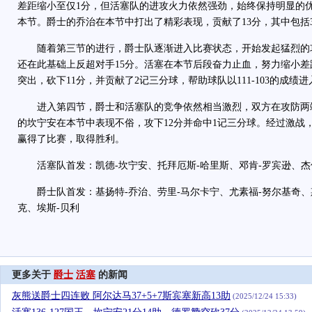
差距缩小至仅1分，但活塞队的进攻火力依然强劲，始终保持明显的优势
本节。爵士的乔治在本节中打出了精彩表现，贡献了13分，其中包括
随着第三节的进行，爵士队逐渐进入比赛状态，开始发起猛烈的
还在此基础上反超对手15分。活塞在本节后段奋力止血，努力缩小
突出，砍下11分，并贡献了2记三分球，帮助球队以111-103的成绩
进入第四节，爵士和活塞队的竞争依然相当激烈，双方在攻防两
的坎宁安在本节中表现不俗，攻下12分并命中1记三分球。经过激战，爵
赢得了比赛，取得胜利。
活塞队首发：凯德-坎宁安、托拜厄斯-哈里斯、邓肯-罗宾逊、杰伦
爵士队首发：基扬特-乔治、劳里-马尔卡宁、尤素福-努尔基奇、
克、埃斯-贝利
更多关于
爵士
活塞
的新闻
灰熊送爵士四连败 阿尔达马37+5+7斯宾塞新高13助
(2025/12/24 15:33)