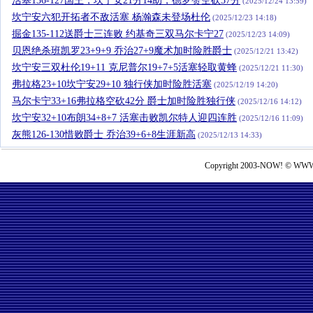
活塞136-127国王，坎宁安21分14助，德罗赞空砍37分
(2025/12/24 13:59)
坎宁安六犯开拓者不敌活塞 杨瀚森未登场杜伦
(2025/12/23 14:18)
掘金135-112送爵士三连败 约基奇三双马尔卡宁27
(2025/12/23 14:09)
贝恩绝杀班凯罗23+9+9 乔治27+9魔术加时险胜爵士
(2025/12/21 13:42)
坎宁安三双杜伦19+11 克尼普尔19+7+5活塞轻取黄蜂
(2025/12/21 11:30)
弗拉格23+10坎宁安29+10 独行侠加时险胜活塞
(2025/12/19 14:20)
马尔卡宁33+16弗拉格空砍42分 爵士加时险胜独行侠
(2025/12/16 14:12)
坎宁安32+10布朗34+8+7 活塞击败凯尔特人迎四连胜
(2025/12/16 11:09)
灰熊126-130惜败爵士 乔治39+6+8生涯新高
(2025/12/13 14:33)
Copyright 2003-NOW! © WWW