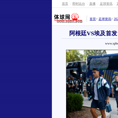
首页
-
即时比分
-
直播
-
足球资讯
-
首页
>
足球资讯
>
2
阿根廷VS埃及首
www.spbo