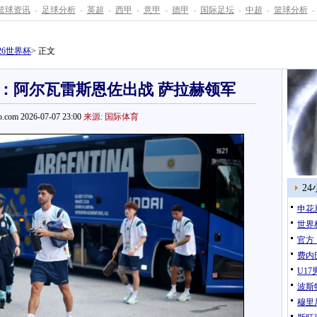
篮球资讯
-
足球分析
-
英超
-
西甲
-
意甲
-
德甲
-
国际足坛
-
中超
-
篮球分析
-
026世界杯
> 正文
发：阿尔瓦雷斯恩佐出战 萨拉赫领军
.com 2026-07-07 23:00
来源: 国际体育
2
申花
世界
官方
费内
U1
波斯
穆里