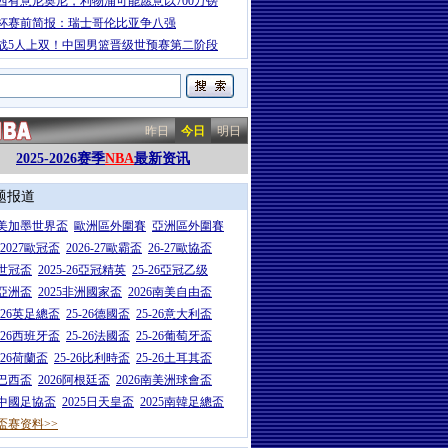
西有意尼奥尼，利物浦可能愿意以700万镑
杯赛前简报：瑞士哥伦比亚争八强
战5人上双！中国男篮晋级世预赛第二阶段
昨日
今日
明日
2025-2026赛季
NBA
最新资讯
题报道
26美加墨世界盃
歐洲區外圍賽
亞洲區外圍賽
6-2027歐冠盃
2026-27歐霸盃
26-27歐協盃
5世冠盃
2025-26亞冠精英
25-26亞冠乙级
7亞洲盃
2025非洲國家盃
2026南美自由盃
5-26英足總盃
25-26德國盃
25-26意大利盃
5-26西班牙盃
25-26法國盃
25-26葡萄牙盃
5-26荷蘭盃
25-26比利時盃
25-26土耳其盃
6巴西盃
2026阿根廷盃
2026南美洲球會盃
6中國足協盃
2025日天皇盃
2025南韓足總盃
盃赛资料>>