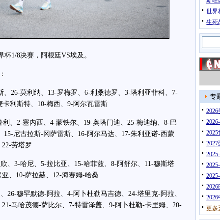
斯旺
世界
生死
杯1/8决赛，阿根廷VS埃及。
：
26-莫利纳、13-罗梅罗、6-利桑德罗、3-塔利亚菲科、7-
专
-麦卡利斯特、10-梅西、9-阿尔瓦雷斯
20
202
、2-塞内西、4-蒙铁尔、19-奥塔门迪、25-梅迪纳、8-巴
202
、15-尼古拉斯-冈萨雷斯、16-阿尔马达、17-朱利亚诺-西蒙
202
、22-劳塔罗
202
3-哈尼、5-拉比亚、15-哈菲兹、8-阿舒尔、11-穆斯塔
202
提亚、10-萨拉赫、12-海赛姆-哈桑
202
202
26-穆罕默德-阿拉、4-阿卜杜勒马吉德、24-塔里克-阿拉、
202
、21-马哈茂德-萨比尔、7-特雷泽盖、9-阿卜杜勒-卡里姆、20-
更多