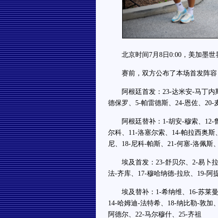
北京时间7月8日0:00，美加墨世界
赛前，双方公布了本场首发阵容
阿根廷首发：23-达米安-马丁内斯、
德保罗、5-帕雷德斯、24-恩佐、20
阿根廷替补：1-胡安-穆索、12-鲁利
尔科、11-洛塞尔索、14-帕拉西奥斯
尼、18-尼科-帕斯、21-何塞-洛佩斯
埃及首发：23-舒贝尔、2-易卜拉欣、
法-齐库、17-穆哈纳德-拉欣、19-阿
埃及替补：1-希纳维、16-苏莱曼、
14-哈姆迪-法特希、18-纳比勒-敦加
阿德尔、22-马尔穆什、25-齐祖