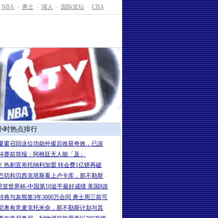
NBA
-
勇士
-
湖人
-
国际篮坛
-
CBA
4小时热点排行
夏窗召回这位功勋外援后收获奇效，已连
杯赛前简报：阿根廷无人能「及」
！热刺宣布托纳利加盟 转会费1亿镑再破
巴切和贝西克塔斯看上卢卡库，那不勒斯
7男篮世界杯-中国第10追平最好成绩 美国8连
特将与灰熊签3年3000万合同 勇士周三前可
尼奥有意麦克托米奈，那不勒斯计划与其