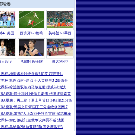
道精选
4-1美国
西班牙1-0葡萄
英格兰3-2墨西
人88-9
飞翼84-99王牌
澳大利亚7
2026
|
世界杯-东道主全止步16强！比利时
世界杯-梅里诺补时绝杀送别C罗 西班牙1-
世界杯-凯恩点射+送点 十人英格兰3-2墨西哥
世界杯-哈兰德双响内马尔点射 挪威2-1淘汰
NBA夏联:爵士加时1分险胜老鹰 榜眼彼得森首
NBA夏联：勇三崩！勇士单节13-34狂输21分负
NBA夏联:郭昊文DNP国王三分准绝杀篮网 7号秀
NBA夏联:灰熊7人上双37分狂胜雷霆 探花布泽
世界杯-姆巴佩破门主裁争议判罚不断 法国
世界杯-乌纳希2球迪亚斯2助 高效摩洛哥3