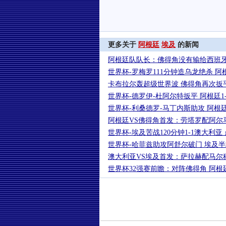
更多关于
阿根廷
埃及
的新闻
阿根廷队队长：佛得角没有输给西班
世界杯-罗梅罗111分钟造乌龙绝杀 阿
卡布拉尔轰超级世界波 佛得角再次扳平
世界杯-德罗伊-杜阿尔特扳平 阿根廷1
世界杯-利桑德罗-马丁内斯助攻 阿根
阿根廷VS佛得角首发：劳塔罗配阿尔
世界杯-埃及苦战120分钟1-1澳大利亚 
世界杯-哈菲兹助攻阿舒尔破门 埃及半
澳大利亚VS埃及首发：萨拉赫配马尔
世界杯32强赛前瞻：对阵佛得角 阿根