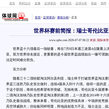
首页
-
即时比分
-
直播
-
足球资讯
-
篮球资讯
-
足球分析
-
英超
-
西甲
-
首页
>
足球资讯
>
赛前分析
> 正文
世界杯赛前简报：瑞士哥伦比亚
www.spbo.com 2026-07-07 06:22
来源: 国际体育
世界盃十六强最后一场较量，将在7月8日本週三凌晨4点隆重上
亚。双方世界排名接近，更重要的是今届世界盃战绩如出一辙可谓旗
法定时间难分胜负。
实力分析
随着三十二强轻鬆淘汰阿尔及利亚，瑞士终于打破世界盃淘汰赛魔
界盃三连胜乃队史首次做到，连续4届杀入到十六强。值得一提的是
于这个阶段，将帅当然希望有所突破。无独有偶，哥伦比亚今届赛事
二强淘汰加纳乃队史世界盃淘汰赛的第2胜，上一次是在2014年十
乃队史最佳战绩。整体来看，哥伦比亚的优势很具体：中场拼抢兇狠
高空球威胁大；但短板同样明显，阵地战创造力不足。瑞士这边，战