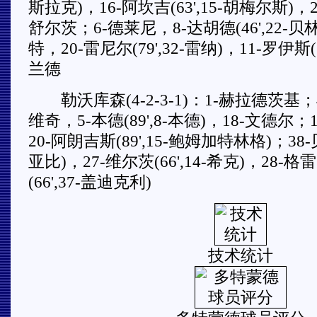
斯拉克)，16-阿坎吉(63',15-胡梅尔斯)，
舒尔茨；6-德莱尼，8-达胡德(46',22-贝
特，20-雷尼尔(79',32-雷纳)，11-罗伊斯(6
兰德
勒沃库森(4-2-3-1)：1-赫拉德茨基；
维奇，5-本德(89',8-本德)，18-文德尔
20-阿朗吉斯(89',15-鲍姆加特林格)；38-贝
亚比)，27-维尔茨(66',14-希克)，28-
(66',37-盖迪克利)
技术统计