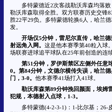
多特蒙德近2次客战勒沃库森均落败，
勒沃库森取得全胜。双方联赛历史交锋83
胜22平29负。多特蒙德轮换6人，哈兰
发。
开场仅5分钟，雷尼尔直传，哈兰德
射远角入网。
这是他本赛季第40粒入球
场联赛进球追平球队在25年前创造的连
第51分钟，罗伊斯禁区左侧外任意球
0。第84分钟，文德尔横传失误，哈兰
门，3-0。
他本赛季41场打入41球。
勒沃库森第89分钟挽回颜面，埃姆
犯规，本德射入点球，1-3。
多特蒙德(4-2-3-1)：1-比尔基；26-皮什