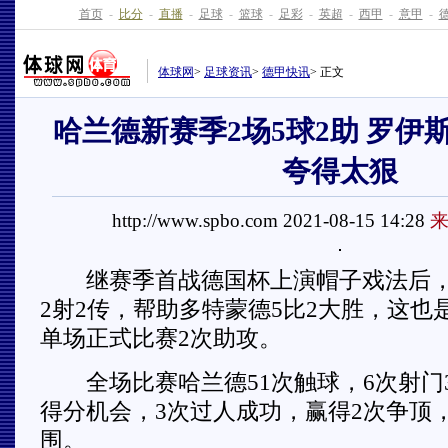
首页
-
比分
-
直播
-
足球
-
篮球
-
足彩
-
英超
-
西甲
-
意甲
-
体球网
>
足球资讯
>
德甲快讯
> 正文
哈兰德新赛季2场5球2助 罗伊
夸得太狠
http://www.spbo.com 2021-08-15 14:28
来
继赛季首战德国杯上演帽子戏法后，
2射2传，帮助多特蒙德5比2大胜，这也
单场正式比赛2次助攻。
全场比赛哈兰德51次触球，6次射门3
得分机会，3次过人成功，赢得2次争顶，
围。