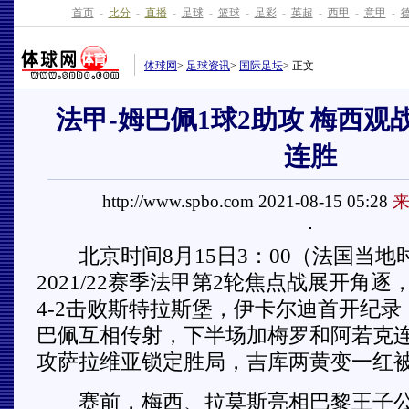
首页
-
比分
-
直播
-
足球
-
篮球
-
足彩
-
英超
-
西甲
-
意甲
-
体球网
>
足球资讯
>
国际足坛
> 正文
法甲-姆巴佩1球2助攻 梅西观战
连胜
http://www.spbo.com 2021-08-15 05:28
来
北京时间8月15日3：00（法国当地时
2021/22赛季法甲第2轮焦点战展开角
4-2击败斯特拉斯堡，伊卡尔迪首开纪
巴佩互相传射，下半场加梅罗和阿若克
攻萨拉维亚锁定胜局，吉库两黄变一红
赛前，梅西、拉莫斯亮相巴黎王子公