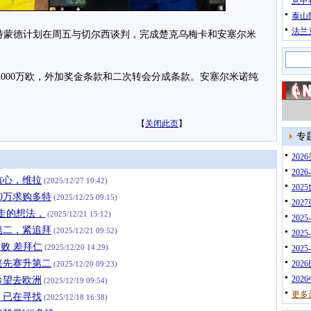
意甲
泰山
法兰
特蒙德计划在周五与切尔西谈判，完成楚克乌梅卡和安塞尔米
00万欧，外加奖金条款和二次转会分成条款。安塞尔米诺纯
【
关闭此页
】
专
20
202
核心，维拉
(2025/12/27 10:42)
202
0万求购多特
(2025/12/25 09:15)
202
走的想法，
(2025/12/21 15:12)
202
第二，紧追拜
(2025/12/21 09:52)
202
败 差拜仁
(2025/12/20 14:29)
202
门兴先赛升第二
202
(2025/12/20 09:23)
202
希望去欧洲
(2025/12/19 09:54)
更多
，已在寻找
(2025/12/18 16:38)