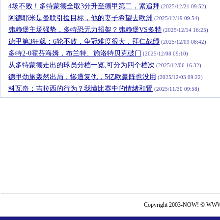
4场不败！多特蒙德全取3分升至德甲第二，紧追拜
(2025/12/21 09:52)
阿德耶米是曼联引援目标，他的妻子希望去欧洲
(2025/12/19 09:54)
弗赖堡主场强势，多特恐无力招架？弗赖堡VS多特
(2025/12/14 16:25)
德甲第3狂飙：6轮不败，争冠难度很大，拜仁战绩
(2025/12/09 08:42)
多特2-0霍芬海姆，布兰特、施洛特贝克破门
(2025/12/08 09:10)
从多特蒙德走出的球员分档一览,可分为四个档次
(2025/12/06 16:32)
德甲劲旅轰然出局，惨遭复仇，5亿欧豪阵也没用
(2025/12/03 09:22)
科瓦奇：吉拉西的行为？我懂比赛中的情绪和肾
(2025/11/30 09:58)
Copyright 2003-NOW! © WWW