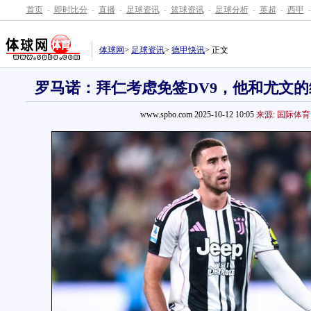
首页
-
即时比分
-
直播
-
足球资讯
-
篮球资讯
-
足球分析
-
英超
-
西甲
-
体球网
>
足球资讯
>
德甲快讯
> 正文
罗马诺：拜仁考虑免签DV9，他和尤文
www.spbo.com 2025-10-12 10:05
来源: 国际体育