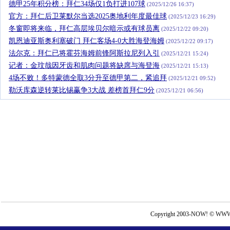
德甲25年积分榜：拜仁34场仅1负打进107球
(2025/12/26 16:37)
官方：拜仁后卫莱默尔当选2025奥地利年度最佳球
(2025/12/23 16:29)
冬窗即将来临，拜仁高层埃贝尔暗示或有球员离
(2025/12/22 09:20)
凯恩迪亚斯奥利塞破门 拜仁客场4-0大胜海登海姆
(2025/12/22 09:17)
法尔克：拜仁已将霍芬海姆前锋阿斯拉尼列入引
(2025/12/21 15:24)
记者：金玟哉因牙齿和肌肉问题将缺席与海登海
(2025/12/21 15:13)
4场不败！多特蒙德全取3分升至德甲第二，紧追拜
(2025/12/21 09:52)
勒沃库森逆转莱比锡赢争3大战 差榜首拜仁9分
(2025/12/21 06:56)
Copyright 2003-NOW! © WWW