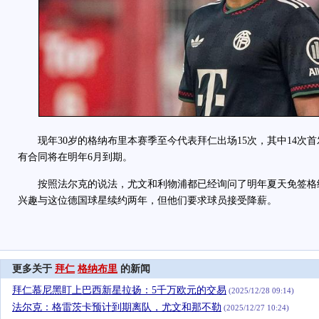
现年30岁的格纳布里本赛季至今代表拜仁出场15次，其中14次首
有合同将在明年6月到期。
按照法尔克的说法，尤文和利物浦都已经询问了明年夏天免签格
兴趣与这位德国球星续约两年，但他们要求球员接受降薪。
更多关于
拜仁
格纳布里
的新闻
拜仁慕尼黑盯上巴西新星拉扬：5千万欧元的交易
(2025/12/28 09:14)
法尔克：格雷茨卡预计到期离队，尤文和那不勒
(2025/12/27 10:24)