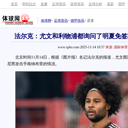
首页
-
即时比分
-
直播
-
足球资讯
-
篮球资讯
-
足球分析
-
英超
-
西甲
-
体球网
>
足球资讯
>
德甲快讯
> 正文
法尔克：尤文和利物浦都询问了明夏免签
www.spbo.com 2025-11-14 10:57
来源: 国际体育
北京时间11月14日，根据《图片报》名记法尔克的报道，尤文图
尼黑攻击手格纳布里的情况。