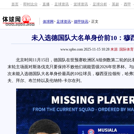
首页
-
即时比分
-
直播
-
足球资讯
-
篮球资讯
-
足球分析
-
英超
-
西甲
-
体球网
>
足球资讯
>
德甲快讯
> 正文
未入选德国队大名单身价前10：穆
www.spbo.com 2025-11-15 10:28
来源: 国际体育
北京时间11月15日，德国队在世预赛欧洲区A组倒数第二轮的比赛
末轮主场面对斯洛伐克只要保持不败他们就能晋级2026年世界杯。
次未能入选德国队大名单身价最高的10位球员，穆西亚拉领衔，哈
夫、拜尔、布兰特以及伦纳特-卡尔在列。