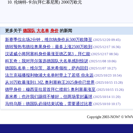
10. 伦纳特-卡尔(拜仁慕尼黑) 2000万欧元
更多关于
德国队
大名单
身价
的新闻
新赛季仅出场2分钟，维尔纳身价从500万欧降至
(2025/12/20 09:45)
德转预热韦德拉奥果身价：最多上涨2500万欧到
(2025/12/17 16:36)
汉诺威小将阿塞科身价暴涨至德乙第3，拜仁能
(2025/12/17 08:56)
科瓦奇：我对拜尔落选德国队大名单感到惊讶
(2025/11/08 10:06)
德国队名单：维尔茨、基米希领衔，萨内回归
(2025/11/07 10:27)
法兰克福播报利物浦大名单时带上了若塔 你永远
(2025/10/23 10:54)
从10万欧暴涨到1.3亿 奥利塞称王2025身价已世界
(2025/10/15 15:28)
德甲身价：穆西亚拉居首拜仁揽前5 奥利塞暴涨至
(2025/10/15 15:26)
基米希：也许我们踢得不够好，但两场零封赢球
(2025/10/14 11:20)
马特乌斯：德国队必须结束试验，需要通过比赛
(2025/10/10 10:17)
Copyright 2003-NOW! © WWW