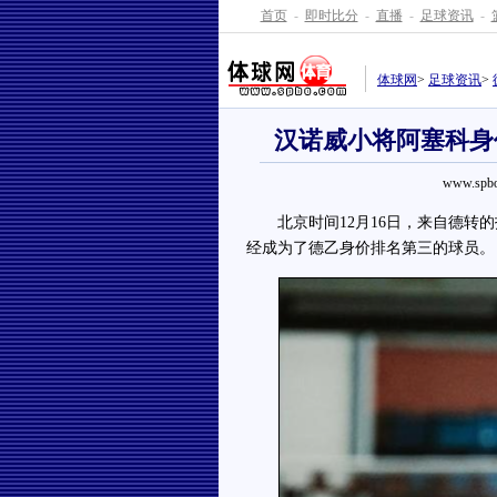
首页
-
即时比分
-
直播
-
足球资讯
-
体球网
>
足球资讯
>
汉诺威小将阿塞科身
www.spbo
北京时间12月16日，来自德转的
经成为了德乙身价排名第三的球员。