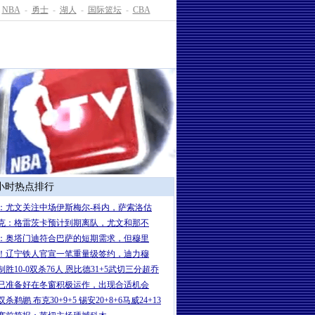
NBA
-
勇士
-
湖人
-
国际篮坛
-
CBA
4小时热点排行
：尤文关注中场伊斯梅尔-科内，萨索洛估
克：格雷茨卡预计到期离队，尤文和那不
：奥塔门迪符合巴萨的短期需求，但穆里
！辽宁铁人官宣一笔重量级签约，迪力穆
制胜10-0双杀76人 恩比德31+5武切三分超乔
已准备好在冬窗积极运作，出现合适机会
杀鹈鹕 布克30+9+5 锡安20+8+6马威24+13