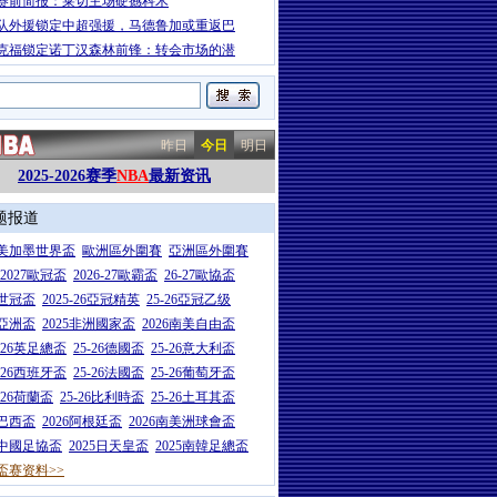
赛前简报：莱切主场硬撼科木
队外援锁定中超强援，马德鲁加或重返巴
克福锁定诺丁汉森林前锋：转会市场的潜
昨日
今日
明日
2025-2026赛季
NBA
最新资讯
题报道
26美加墨世界盃
歐洲區外圍賽
亞洲區外圍賽
6-2027歐冠盃
2026-27歐霸盃
26-27歐協盃
5世冠盃
2025-26亞冠精英
25-26亞冠乙级
7亞洲盃
2025非洲國家盃
2026南美自由盃
5-26英足總盃
25-26德國盃
25-26意大利盃
5-26西班牙盃
25-26法國盃
25-26葡萄牙盃
5-26荷蘭盃
25-26比利時盃
25-26土耳其盃
6巴西盃
2026阿根廷盃
2026南美洲球會盃
6中國足協盃
2025日天皇盃
2025南韓足總盃
盃赛资料>>