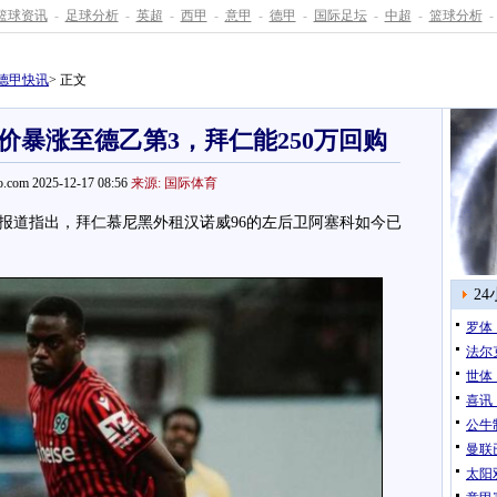
篮球资讯
-
足球分析
-
英超
-
西甲
-
意甲
-
德甲
-
国际足坛
-
中超
-
篮球分析
-
德甲快讯
> 正文
价暴涨至德乙第3，拜仁能250万回购
.com 2025-12-17 08:56
来源: 国际体育
报道指出，拜仁慕尼黑外租汉诺威96的左后卫阿塞科如今已
2
罗体
法尔
世体
喜讯
公牛
曼联
太阳双