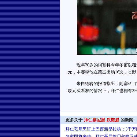
现年20岁的阿塞科今年冬窗以租借
元，本赛季他在德乙出场16次，贡献
来自德转的报道指出，阿塞科目前
欧元买断权的情况下，拜仁也拥有25
更多关于
拜仁慕尼黑
汉诺威
的新闻
拜仁慕尼黑盯上巴西新星拉扬：5千万
冬窗即将来临，拜仁高层埃贝尔暗示