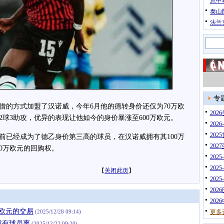
意甲
泰山
法兰
专
的方式加盟了汉诺威，今年6月他的德转身价还仅为70万欧
20
2球3助攻，优异的表现让他如今的身价暴涨至600万欧元。
202
202
已经成为了德乙身价第三高的球员，在汉诺威拥有其100万
202
0万欧元的回购权。
202
202
【
关闭此页
】
202
202
202
欧元的交易
(2025/12/28 09:14)
更多
或有球员离
(2025/12/22 09:20)