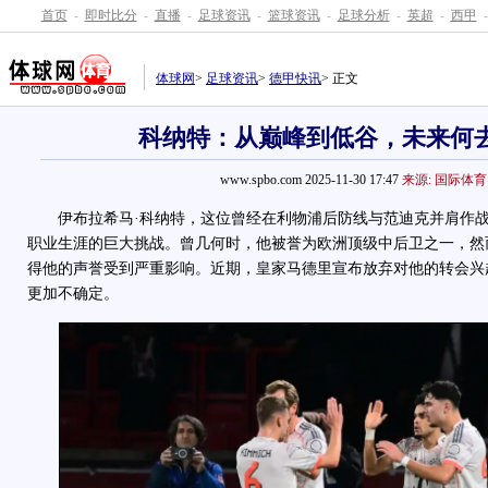
首页
-
即时比分
-
直播
-
足球资讯
-
篮球资讯
-
足球分析
-
英超
-
西甲
-
体球网
>
足球资讯
>
德甲快讯
> 正文
科纳特：从巅峰到低谷，未来何
www.spbo.com 2025-11-30 17:47
来源: 国际体育
伊布拉希马·科纳特，这位曾经在利物浦后防线与范迪克并肩作战
职业生涯的巨大挑战。曾几何时，他被誉为欧洲顶级中后卫之一，然
得他的声誉受到严重影响。近期，皇家马德里宣布放弃对他的转会兴
更加不确定。