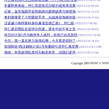
(2025/12/28 09:14)
冬窗即将来临，拜仁高层埃贝尔暗示或有球员离
(2025/12/22 09:20)
记者：金玟哉因牙齿和肌肉问题将缺席与海登海
(2025/12/21 15:13)
奥利塞接受了小型眼部手术，出战海登海姆存疑
(2025/12/19 15:54)
汉诺威小将阿塞科身价暴涨至德乙第3，拜仁能
(2025/12/17 08:56)
拜仁慕尼黑队长诺伊尔伤退：寒冬中的不幸之音
(2025/12/16 09:03)
埃贝尔计划1月与格伊本人谈判，此前已会见其经
(2025/12/12 16:38)
卡尔：我一直在努力加强右脚，今天算是得到了
(2025/12/10 10:14)
加强阵容!西汉姆联计划1月份重磅引进拜仁慕尼黑
(2025/11/24 11:09)
海纳：有英超球队曾对孔帕尼有意，但我们是拜
(2025/11/03 15:58)
Copyright 2003-NOW! © WWW