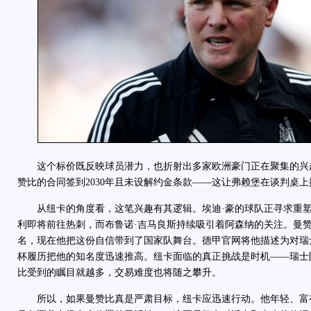
这个标价既反映球员潜力，也折射出多家欧洲豪门正在聚集的兴趣。B
赞比的合同签到2030年且未设解约金条款——这让弗赖堡在谈判桌
从纽卡的角度看，这笔兴趣有其逻辑。埃迪·豪的球队正寻求重塑
利即将前往热刺，而布鲁诺·吉马良斯持续吸引着阿森纳的关注。曼
名，现在他把这份自信带到了国家队舞台。德甲官网将他描述为对瑞
杯履历把他的知名度迅速推高。纽卡面临的真正挑战是时机——瑞士
比受到的瞩目就越多，交易难度也将随之攀升。
所以，如果曼赞比真是严肃目标，纽卡应迅速行动。他年轻、富