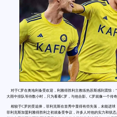
对于C罗在奥地利备受欢迎，利雅得胜利主教练热苏斯感到震惊：“
大雨中排队等待数小时，只为看看C罗，与他合影。C罗就像一个传奇
相较于C罗的受追捧，菲利克斯在首秀中显得有些失落，未能进球
菲利克斯加盟利雅得胜利之初就备受争议，许多人对他的实力和状态