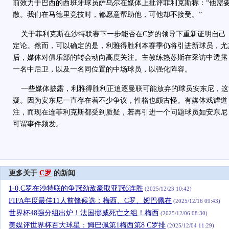
前效力于巴西的西班牙球员萨乌尔在媒体上批评菲利克斯称：“他需
散。我们在马德里竞技时，都愿意帮助他，可他却不接受。”
关于菲利克斯在沙特联赛下一步能否在C罗的领导下重新证明自己
定论。然而，可以确定的是，利雅得胜利本赛季仍将引进新球员，尤
后，媒体对俱乐部的转会动向高度关注。主教练热苏斯在采访中透露
一名中后卫，以及一名同位置的中场球员，以强化阵容。
一些媒体披露，利雅得胜利正追逐曼联可能放弃的球员安东尼，这
疑。因为安东尼一直存在着不少争议，性格也颇古怪。有媒体戏谑道
注，而现在连菲利克斯都受到质疑，若再引进一个问题球员如安东尼
可谓事件频发。
更多关于
C罗
的新闻
1-0,C罗在沙特联的争冠劲敌豪取亚冠6连胜
(2025/12/23 10:42)
FIFA年度最佳11人前锋候选：梅西、C罗、姆巴佩在
(2025/12/16 09:43)
世界杯48强分组出炉！法国挪威死亡之组！梅西
(2025/12/06 08:30)
美媒评世界杯百大球星：姆巴佩第1梅西第8 C罗排
(2025/12/04 11:29)