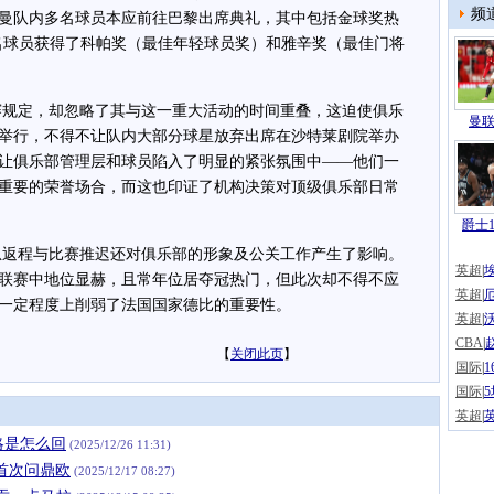
频
曼队内多名球员本应前往巴黎出席典礼，其中包括金球奖热
名球员获得了科帕奖（最佳年轻球员奖）和雅辛奖（最佳门将
定，却忽略了其与这一重大活动的时间重叠，这迫使俱乐
曼联
举行，不得不让队内大部分球星放弃出席在沙特莱剧院举办
让俱乐部管理层和球员陷入了明显的紧张氛围中——他们一
重要的荣誉场合，而这也印证了机构决策对顶级俱乐部日常
爵士1
程与比赛推迟还对俱乐部的形象及公关工作产生了影响。
英超
|
联赛中地位显赫，且常年位居夺冠热门，但此次却不得不应
英超
|
一定程度上削弱了法国国家德比的重要性。
英超
|
CBA
|
【
关闭此页
】
国际
|
国际
|
英超
|
略是怎么回
(2025/12/26 11:31)
首次问鼎欧
(2025/12/17 08:27)