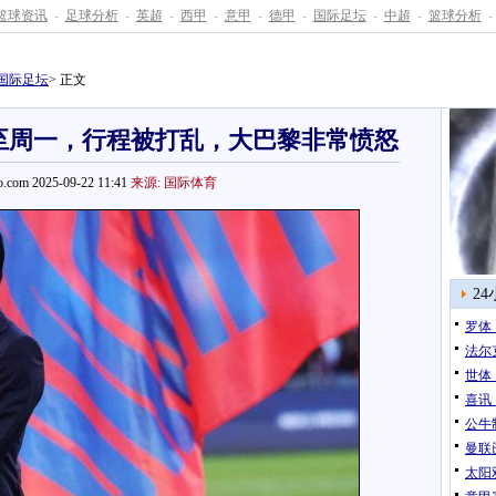
篮球资讯
-
足球分析
-
英超
-
西甲
-
意甲
-
德甲
-
国际足坛
-
中超
-
篮球分析
-
国际足坛
> 正文
至周一，行程被打乱，大巴黎非常愤怒
.com 2025-09-22 11:41
来源: 国际体育
2
罗体
法尔
世体
喜讯
公牛
曼联
太阳双