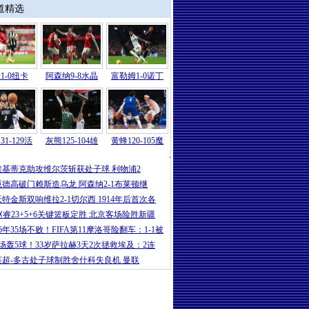
道精选
1-0纽卡
阿森纳9-8水晶
富勒姆1-0诺丁
31-129活
灰熊125-104雄
黄蜂120-105魔
意甲
|
卡卢卢破门伊尔迪兹建功 尤文2-
埃基蒂克助攻维尔茨斩获处子球 利物浦2
厄德高破门赖斯造乌龙 阿森纳2-1布莱顿继
沃特金斯双响维拉2-1切尔西 1914年后首次各
赵睿23+5+6关键篮板定胜 北京客场险胜新疆
16年35场不败！FIFA第11摩洛哥险翻车：1-1被
5场轰5球！33岁萨拉赫3天2次拯救埃及：2连
英超-多古处子球制胜舍什科失良机 曼联