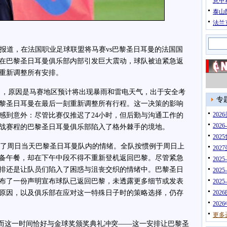
意甲
泰山
法兰
报道，在法国职业足球联盟将马赛vs巴黎圣日耳曼的法国国
在巴黎圣日耳曼俱乐部内部引发巨大震动，球队被迫紧急返
重新调整所有安排。
原因是马赛地区预计将出现暴雨和雷电天气，出于安全考
专
黎圣日耳曼在最后一刻重新调整所有行程。这一决策的影响
20
感到意外：尽管比赛仅推迟了24小时，但后勤与沟通工作的
202
战赛程的巴黎圣日耳曼俱乐部陷入了格外棘手的境地。
202
了周日当天巴黎圣日耳曼队内的情绪。全队按惯例于周日上
202
备午餐，却在下午中段不得不重新登机返回巴黎。尽管紧急
202
排还是让队员们陷入了困惑与沮丧交织的情绪中。巴黎圣日
202
布了一份声明宣布球队已返回巴黎，未透露更多细节或发表
202
原因，以及俱乐部在应对这一特殊日子时的策略选择，仍存
202
202
更多
这一时间恰好与金球奖颁奖典礼冲突——这一安排让巴黎圣