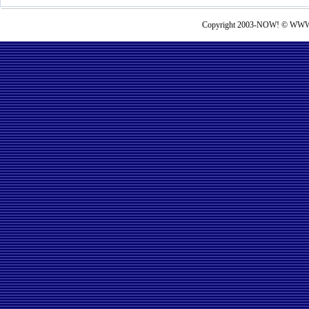
Copyright 2003-NOW! © WWW