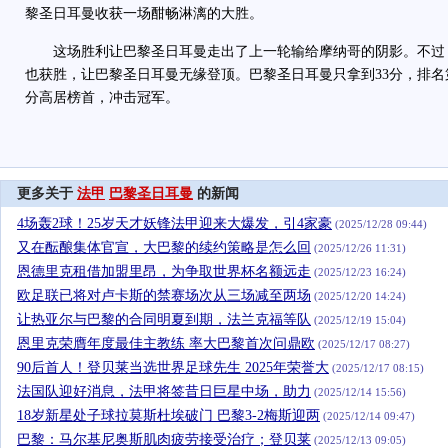
黎圣日耳曼收获一场酣畅淋漓的大胜。
这场胜利让巴黎圣日耳曼走出了上一轮输给摩纳哥的阴影。不过
也获胜，让巴黎圣日耳曼无缘登顶。巴黎圣日耳曼只拿到33分，排名
分高居榜首，冲击冠军。
更多关于
法甲
巴黎圣日耳曼
的新闻
4场轰2球！25岁天才妖锋法甲迎来大爆发，引4家豪
(2025/12/28 09:44)
又在酝酿集体官宣，大巴黎的续约策略是怎么回
(2025/12/26 11:31)
恩德里克租借加盟里昂，为争取世界杯名额远走
(2025/12/23 16:24)
欧足联已将对卢卡斯的禁赛场次从三场减至两场
(2025/12/20 14:24)
让热亚尔与巴黎的合同明夏到期，法兰克福等队
(2025/12/19 15:04)
恩里克荣膺年度最佳主教练 率大巴黎首次问鼎欧
(2025/12/17 08:27)
90后首人！登贝莱当选世界足球先生 2025年荣誉大
(2025/12/17 08:15)
法国队迎好消息，法甲将签昔日巨星中场，助力
(2025/12/14 15:56)
18岁新星处子球拉莫斯杜埃破门 巴黎3-2梅斯迎两
(2025/12/14 09:47)
巴黎：马尔基尼奥斯肌肉疲劳接受治疗；登贝莱
(2025/12/13 09:05)