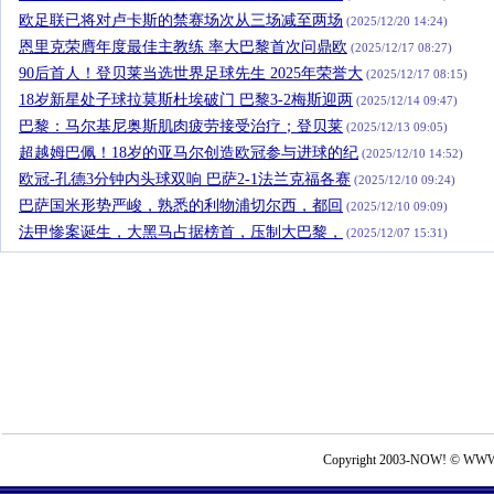
欧足联已将对卢卡斯的禁赛场次从三场减至两场
(2025/12/20 14:24)
恩里克荣膺年度最佳主教练 率大巴黎首次问鼎欧
(2025/12/17 08:27)
90后首人！登贝莱当选世界足球先生 2025年荣誉大
(2025/12/17 08:15)
18岁新星处子球拉莫斯杜埃破门 巴黎3-2梅斯迎两
(2025/12/14 09:47)
巴黎：马尔基尼奥斯肌肉疲劳接受治疗；登贝莱
(2025/12/13 09:05)
超越姆巴佩！18岁的亚马尔创造欧冠参与进球的纪
(2025/12/10 14:52)
欧冠-孔德3分钟内头球双响 巴萨2-1法兰克福各赛
(2025/12/10 09:24)
巴萨国米形势严峻，熟悉的利物浦切尔西，都回
(2025/12/10 09:09)
法甲惨案诞生，大黑马占据榜首，压制大巴黎，
(2025/12/07 15:31)
Copyright 2003-NOW! © WWW