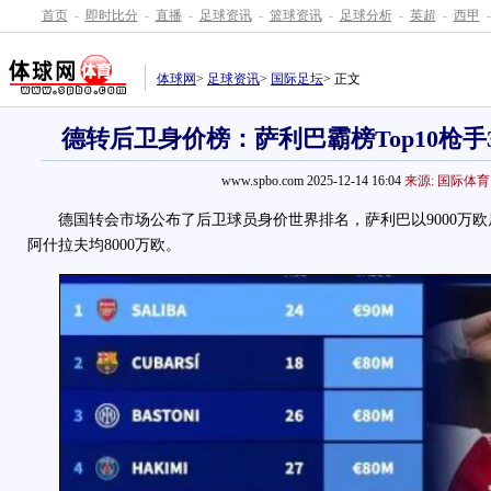
首页
-
即时比分
-
直播
-
足球资讯
-
篮球资讯
-
足球分析
-
英超
-
西甲
-
体球网
>
足球资讯
>
国际足坛
> 正文
德转后卫身价榜：萨利巴霸榜Top10枪手
www.spbo.com 2025-12-14 16:04
来源: 国际体育
德国转会市场公布了后卫球员身价世界排名，萨利巴以9000万欧
阿什拉夫均8000万欧。