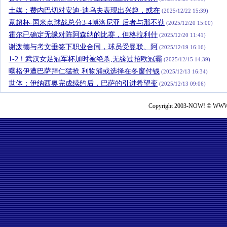
土媒：费内巴切对安迪-迪乌夫表现出兴趣，或在
(2025/12/22 15:39)
意超杯-国米点球战总分3-4博洛尼亚 后者与那不勒
(2025/12/20 15:00)
霍尔已确定无缘对阵阿森纳的比赛，但格拉利什
(2025/12/20 11:41)
谢泼德与考文垂签下职业合同，球员受曼联、阿
(2025/12/19 16:16)
1-2！武汉女足冠军杯加时被绝杀,无缘过招欧冠霸
(2025/12/15 14:39)
曝格伊遭巴萨拜仁猛抢 利物浦或选择在冬窗付钱
(2025/12/13 16:34)
世体：伊纳西奥完成续约后，巴萨的引进希望变
(2025/12/13 09:06)
Copyright 2003-NOW! © WWW