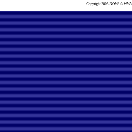
Copyright 2003-NOW! © WWW