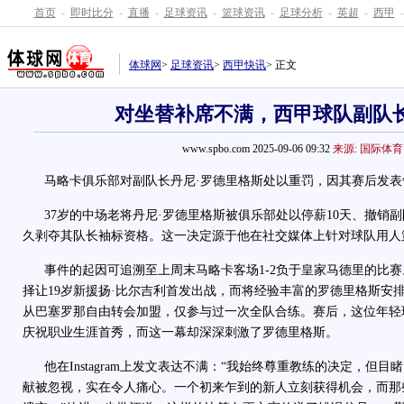
首页
-
即时比分
-
直播
-
足球资讯
-
篮球资讯
-
足球分析
-
英超
-
西甲
-
体球网
>
足球资讯
>
西甲快讯
> 正文
对坐替补席不满，西甲球队副队
www.spbo.com 2025-09-06 09:32
来源: 国际体育
马略卡俱乐部对副队长丹尼·罗德里格斯处以重罚，因其赛后发表
37岁的中场老将丹尼·罗德里格斯被俱乐部处以停薪10天、撤销
久剥夺其队长袖标资格。这一决定源于他在社交媒体上针对球队用人
事件的起因可追溯至上周末马略卡客场1-2负于皇家马德里的比赛
择让19岁新援扬·比尔吉利首发出战，而将经验丰富的罗德里格斯安
从巴塞罗那自由转会加盟，仅参与过一次全队合练。赛后，这位年轻
庆祝职业生涯首秀，而这一幕却深深刺激了罗德里格斯。
他在Instagram上发文表达不满：“我始终尊重教练的决定，但
献被忽视，实在令人痛心。一个初来乍到的新人立刻获得机会，而那