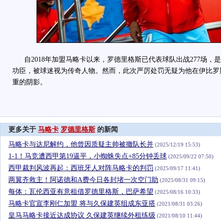
自2018年加盟马略卡以来，罗德里格斯已代表球队出战277场，
功臣，被球迷视为传奇人物。然而，此次严厉处罚无疑为他在伊比罗
重的阴影。
更多关于
马略卡
罗德里格斯
的新闻
马略卡与达尼解约，他曾因质疑主帅被撤队长并
(2025/12/19 15:53)
1-1！马竞遭西甲第19逼平，小蜘蛛失点+85分钟丢球
(2025/09/22 07:50)
西甲裁判风波再起：西班牙人对阵马略卡的判罚
(2025/09/17 11:41)
两翼齐救主！阿诺德和A费今日各封堵一次空门助
(2025/08/31 09:15)
每体：瓦伦西亚有意租借罗德里格斯，巴萨希望
(2025/08/16 10:33)
马略卡官宣李刚仁加盟 将与久保建英组成东亚搭
(2021/08/31 03:26)
皇马马略卡接近达成协议 久保建英继续外租练级
(2021/08/10 11:44)